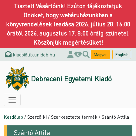
Tisztelt Vásárlóink! Ezúton tájékoztatjuk
Önöket, hogy webáruházunkban a
könyvrendelések leadása 2026. július 28. 16:00
órától 2026. augusztus 17. 8:00 óráig szünetel.
Köszönjük megértésüket!
kiado@lib.unideb.hu
Magyar
English
0
Debreceni Egyetemi Kiadó
Kezdőlap
/ Szerző(k) / Szerkesztette termék / Szántó Attila
Szántó Attila