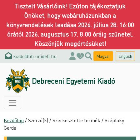
Tisztelt Vásárlóink! Ezúton tájékoztatjuk
Önöket, hogy webáruházunkban a
könyvrendelések leadása 2026. július 28. 16:00
órától 2026. augusztus 17. 8:00 óráig szünetel.
Köszönjük megértésüket!
kiado@lib.unideb.hu
Magyar
English
0
Debreceni Egyetemi Kiadó
Kezdőlap
/ Szerző(k) / Szerkesztette termék / Széplaky
Gerda