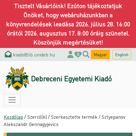
Tisztelt Vásárlóink! Ezúton tájékoztatjuk
Önöket, hogy webáruházunkban a
könyvrendelések leadása 2026. július 28. 16:00
órától 2026. augusztus 17. 8:00 óráig szünetel.
Köszönjük megértésüket!
kiado@lib.unideb.hu
Magyar
English
0
Debreceni Egyetemi Kiadó
Kezdőlap
/ Szerző(k) / Szerkesztette termék / Sztyepanov
Alekszandr Gennagyjevics