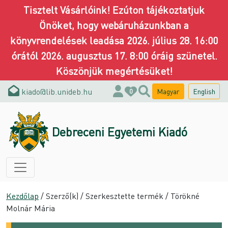
Tisztelt Vásárlóink! Ezúton tájékoztatjuk
Önöket, hogy webáruházunkban a
könyvrendelések leadása 2026. július 28. 16:00
órától 2026. augusztus 17. 8:00 óráig szünetel.
Köszönjük megértésüket!
kiado@lib.unideb.hu
Magyar
English
0
Debreceni Egyetemi Kiadó
Kezdőlap
/ Szerző(k) / Szerkesztette termék / Törökné
Molnár Mária