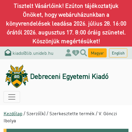
Tisztelt Vásárlóink! Ezúton tájékoztatjuk
Önöket, hogy webáruházunkban a
könyvrendelések leadása 2026. július 28. 16:00
órától 2026. augusztus 17. 8:00 óráig szünetel.
Köszönjük megértésüket!
kiado@lib.unideb.hu
Magyar
English
0
Debreceni Egyetemi Kiadó
Kezdőlap
/ Szerző(k) / Szerkesztette termék / V. Gönczi
Ibolya