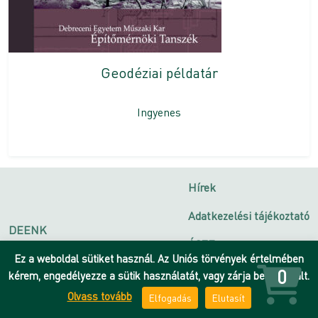
Geodéziai példatár
Ingyenes
Hírek
Adatkezelési tájékoztató
DEENK
ÁSZF
Debreceni Egyetem
Ez a weboldal sütiket használ. Az Uniós törvények értelmében
Impresszum
0
kérem, engedélyezze a sütik használatát, vagy zárja be az oldalt.
Olvass tovább
Elfogadás
Elutasít
Kapcsolat