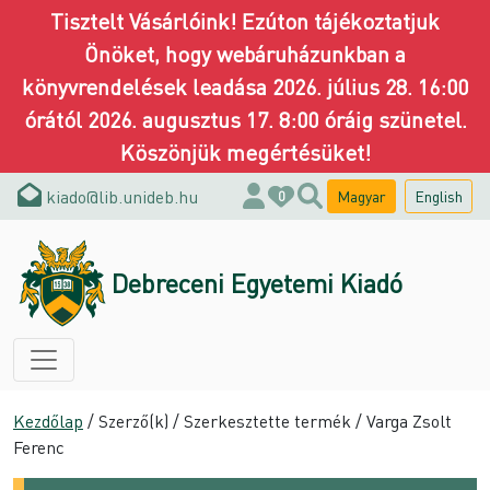
Tisztelt Vásárlóink! Ezúton tájékoztatjuk
Önöket, hogy webáruházunkban a
könyvrendelések leadása 2026. július 28. 16:00
órától 2026. augusztus 17. 8:00 óráig szünetel.
Köszönjük megértésüket!
kiado@lib.unideb.hu
Magyar
English
0
Debreceni Egyetemi Kiadó
Kezdőlap
/ Szerző(k) / Szerkesztette termék / Varga Zsolt
Ferenc