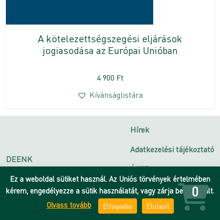
A kötelezettségszegési eljárások
jogiasodása az Európai Unióban
4 900
Ft
Kívánságlistára
Hírek
Adatkezelési tájékoztató
DEENK
ÁSZF
Debreceni Egyetem
Ez a weboldal sütiket használ. Az Uniós törvények értelmében
Impresszum
0
kérem, engedélyezze a sütik használatát, vagy zárja be az oldalt.
Olvass tovább
Elfogadás
Elutasít
Kapcsolat