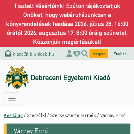
Tisztelt Vásárlóink! Ezúton tájékoztatjuk
Önöket, hogy webáruházunkban a
könyvrendelések leadása 2026. július 28. 16:00
órától 2026. augusztus 17. 8:00 óráig szünetel.
Köszönjük megértésüket!
kiado@lib.unideb.hu
Magyar
English
0
Debreceni Egyetemi Kiadó
Kezdőlap
/ Szerző(k) / Szerkesztette termék / Várnay Ernő
Várnay Ernő