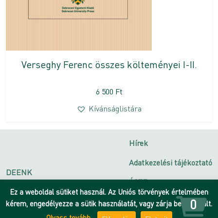
Verseghy Ferenc összes költeményei I-II.
6 500
Ft
Kívánságlistára
Hírek
Adatkezelési tájékoztató
DEENK
ÁSZF
Debreceni Egyetem
Ez a weboldal sütiket használ. Az Uniós törvények értelmében
Impresszum
0
kérem, engedélyezze a sütik használatát, vagy zárja be az oldalt.
Olvass tovább