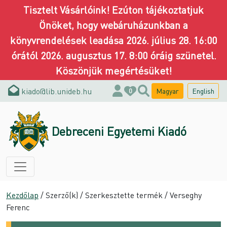
Tisztelt Vásárlóink! Ezúton tájékoztatjuk
Önöket, hogy webáruházunkban a
könyvrendelések leadása 2026. július 28. 16:00
órától 2026. augusztus 17. 8:00 óráig szünetel.
Köszönjük megértésüket!
kiado@lib.unideb.hu
Magyar
English
0
Debreceni Egyetemi Kiadó
Kezdőlap
/ Szerző(k) / Szerkesztette termék / Verseghy
Ferenc