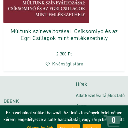
Múltunk színeváltozásai: Csíksomlyó és az
Egri Csillagok mint emlékezethely
2 300
Ft
Kívánságlistára
Hírek
Adatkezelési tájékoztató
DEENK
ÁSZF
Debreceni Egyetem
Ez a weboldal sütiket használ. Az Uniós törvények értelmében
Impresszum
0
kérem, engedélyezze a sütik használatát, vagy zárja be az oldalt.
Olvass tovább