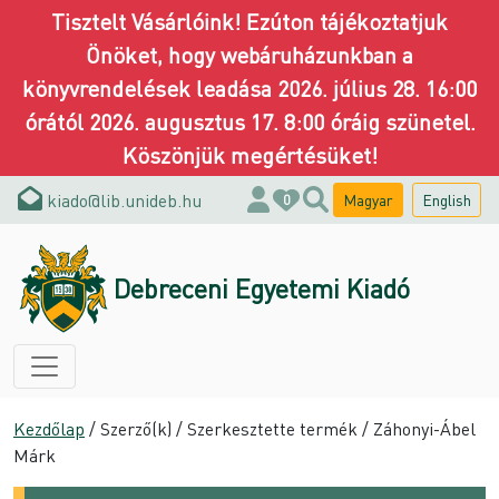
Tisztelt Vásárlóink! Ezúton tájékoztatjuk
Önöket, hogy webáruházunkban a
könyvrendelések leadása 2026. július 28. 16:00
órától 2026. augusztus 17. 8:00 óráig szünetel.
Köszönjük megértésüket!
kiado@lib.unideb.hu
Magyar
English
0
Debreceni Egyetemi Kiadó
Kezdőlap
/ Szerző(k) / Szerkesztette termék / Záhonyi-Ábel
Márk