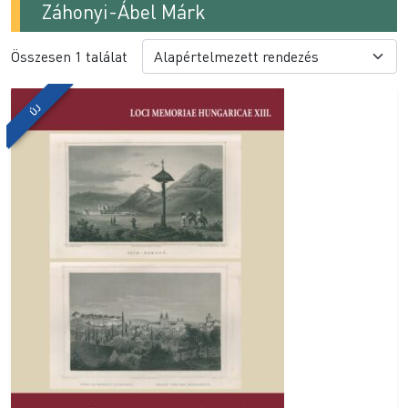
Záhonyi-Ábel Márk
Összesen 1 találat
ÚJ