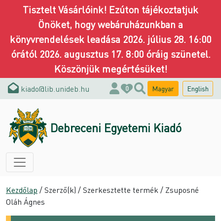
Tisztelt Vásárlóink! Ezúton tájékoztatjuk
Önöket, hogy webáruházunkban a
könyvrendelések leadása 2026. július 28. 16:00
órától 2026. augusztus 17. 8:00 óráig szünetel.
Köszönjük megértésüket!
kiado@lib.unideb.hu
Magyar
English
0
Debreceni Egyetemi Kiadó
Kezdőlap
/ Szerző(k) / Szerkesztette termék / Zsuposné
Oláh Ágnes