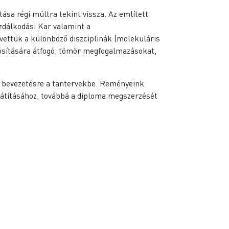
a régi múltra tekint vissza. Az említett
zdálkodási Kar valamint a
 vettük a különböző diszciplinák (molekuláris
alósítására átfogó, tömör megfogalmazásokat,
l bevezetésre a tantervekbe. Reményeink
sajátításához, továbbá a diploma megszerzését