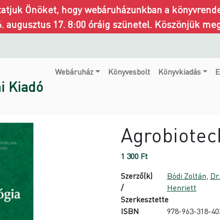
ztatjuk Önöket, hogy webáruházunkban a könyvrendel
6. augusztus 17. 8:00 óráig szünetel. Köszönjük me
Webáruház
Könyvesbolt
Könyvkiadás
E
i Kiadó
Agrobiotec
1 300
Ft
Szerző(k)
Bódi Zoltán
,
Dr
/
Henriett
Szerkesztette
ISBN
978-963-318-40