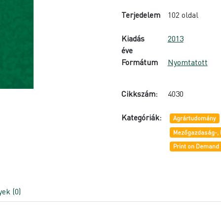
Terjedelem
102 oldal
Kiadás
2013
éve
Formátum
Nyomtatott
Cikkszám:
4030
Kategóriák:
Agrártudomány
Mezőgazdaság-, 
Print on Demand
ek (0)