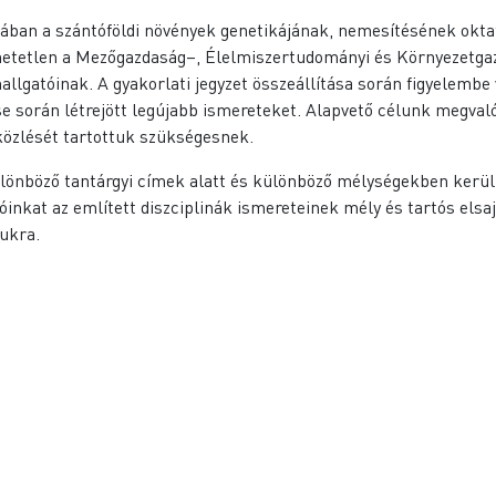
n a szántóföldi növények genetikájának, nemesítésének oktatás
zhetetlen a Mezőgazdaság–, Élelmiszertudományi és Környezetga
llgatóinak. A gyakorlati jegyzet összeállítása során figyelembe
dése során létrejött legújabb ismereteket. Alapvető célunk megv
közlését tartottuk szükségesnek.
ülönböző tantárgyi címek alatt és különböző mélységekben kerü
atóinkat az említett diszciplinák ismereteinek mély és tartós el
ukra.