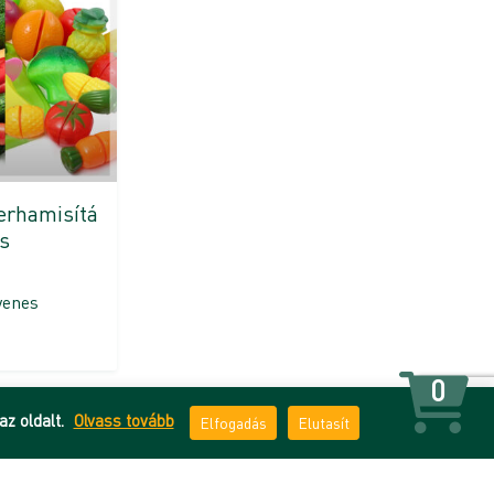
erhamisítá
s
yenes
0
az oldalt.
Olvass tovább
Elfogadás
Elutasít
 tájékoztató
ÁSZF
Impresszum
Kapcsolat