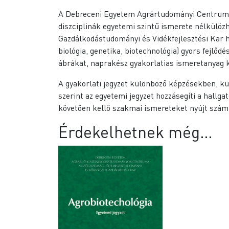
A Debreceni Egyetem Agrártudományi Centrumába
diszciplinák egyetemi szintű ismerete nélkülö
Gazdálkodástudományi és Vidékfejlesztési Kar ha
biológia, genetika, biotechnológia) gyors fejlő
ábrákat, naprakész gyakorlatias ismeretanyag 
A gyakorlati jegyzet különböző képzésekben, k
szerint az egyetemi jegyzet hozzásegíti a hallg
követően kellő szakmai ismereteket nyújt szám
Érdekelhetnek még…