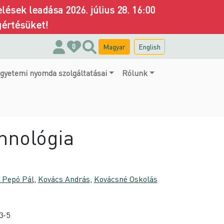
ések leadása 2026. július 28. 16:00
gértésüket!
Magyar
English
0
gyetemi nyomda szolgáltatásai
Rólunk
hnológia
. Pepó Pál
,
Kovács András
,
Kovácsné Oskolás
3-5