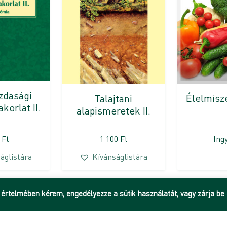
zdasági
Élelmisz
Talajtani
korlat II.
alapismeretek II.
0
Ft
1 100
Ft
Ing
áglistára
Kívánságlistára
 értelmében kérem, engedélyezze a sütik használatát, vagy zárja be 
Hírek
Adatkezelési