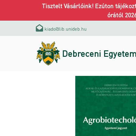
Tisztelt Vásárlóink! Ezúton tájéko
órától 202
kiado@lib.unideb.hu
Debreceni Egyetem