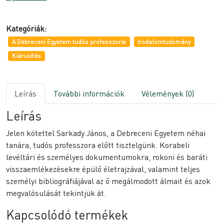
Kategóriák:
A Debreceni Egyetem tudós professzorai
Irodalomtudomány
Kiárusítás
Leírás
További információk
Vélemények (0)
Leírás
Jelen kötettel Sarkady János, a Debreceni Egyetem néhai
tanára, tudós professzora előtt tisztelgünk. Korabeli
levéltári és személyes dokumentumokra, rokoni és baráti
visszaemlékezésekre épülő életrajzával, valamint teljes
személyi bibliográfiájával az ő megálmodott álmait és azok
megvalósulását tekintjük át.
Kapcsolódó termékek