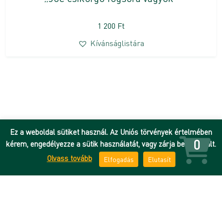
1 200
Ft
Kívánságlistára
Ez a weboldal sütiket használ. Az Uniós törvények értelmében
0
kérem, engedélyezze a sütik használatát, vagy zárja be az oldalt.
Olvass tovább
Elfogadás
Elutasít
Hírek
Adatkezelési tájékoztató
DEENK