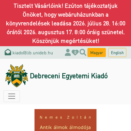
Tisztelt Vásárlóink! Ezúton tájékoztatjuk
Önöket, hogy webáruházunkban a
könyvrendelések leadása 2026. július 28. 16:00
órától 2026. augusztus 17. 8:00 óráig szünetel.
Köszönjük megértésüket!
kiado@lib.unideb.hu
Magyar
English
0
Debreceni Egyetemi Kiadó