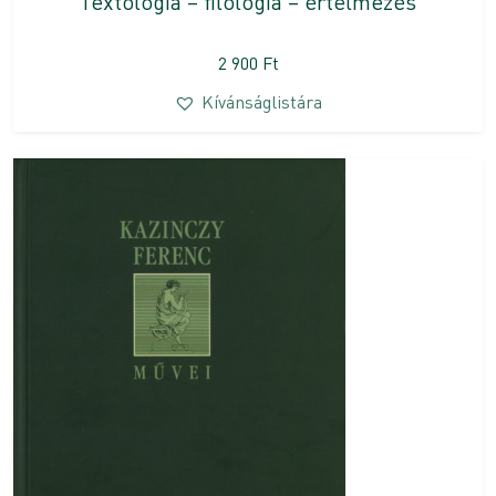
Textológia – filológia – értelmezés
2 900
Ft
Kívánságlistára