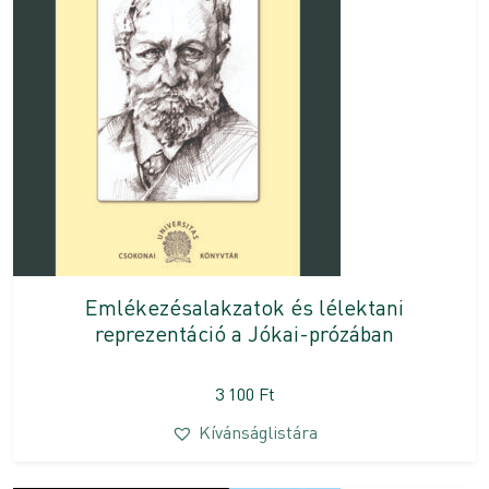
Emlékezésalakzatok és lélektani
reprezentáció a Jókai-prózában
3 100
Ft
Kívánságlistára