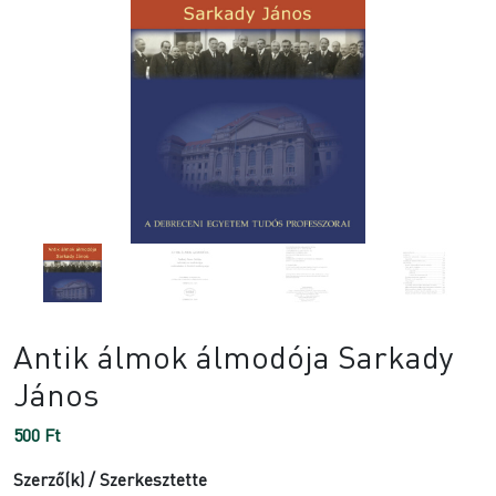
Antik álmok álmodója Sarkady
János
500
Ft
Szerző(k) / Szerkesztette