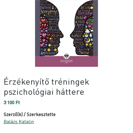
Érzékenyítő tréningek
pszichológiai háttere
3 100
Ft
Szerző(k) / Szerkesztette
Balázs Katalin