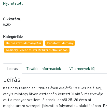
Nyomtatott
Cikkszám:
8452
Kategóriák:
Bölcsészettudományi Kar
Irodalomtudomány
Kazinczy Ferenc művei. Kritikai életműkiadás
Leírás
További információk
Vélemények (0)
Leírás
Kazinczy Ferenc az 1780-as évek elejétől 1831-es haláláig,
vagyis mintegy ötven esztendőn keresztül aktív résztvevője
volt a magyar szellemi életnek, ebből 25–30 éven át
meghatározó szerepet játszott a folyamatok alakításában. Ez