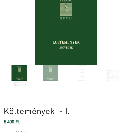
Költemények I-II.
5 400
Ft