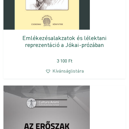
Emlékezésalakzatok és lélektani
reprezentáció a Jókai-prózában
3 100
Ft
Kívánságlistára