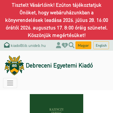
Tisztelt Vásárlóink! Ezúton tájékoztatjuk
Önöket, hogy webáruházunkban a
könyvrendelések leadása 2026. július 28. 16:00
órától 2026. augusztus 17. 8:00 óráig szünetel.
Köszönjük megértésüket!
kiado@lib.unideb.hu
Magyar
English
0
Debreceni Egyetemi Kiadó