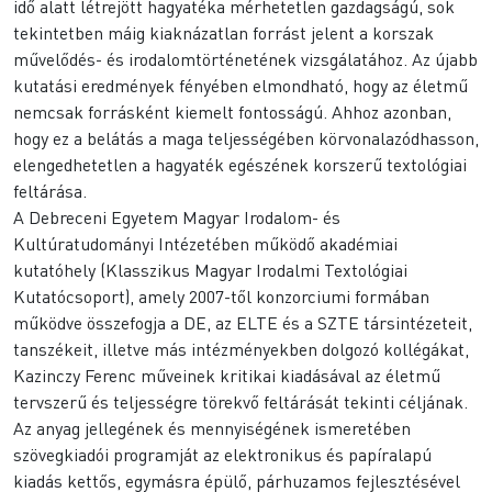
idő alatt létrejött hagyatéka mérhetetlen gazdagságú, sok
tekintetben máig kiaknázatlan forrást jelent a korszak
művelődés- és irodalomtörténetének vizsgálatához. Az újabb
kutatási eredmények fényében elmondható, hogy az életmű
nemcsak forrásként kiemelt fontosságú. Ahhoz azonban,
hogy ez a belátás a maga teljességében körvonalazódhasson,
elengedhetetlen a hagyaték egészének korszerű textológiai
feltárása.
A Debreceni Egyetem Magyar Irodalom- és
Kultúratudományi Intézetében működő akadémiai
kutatóhely (Klasszikus Magyar Irodalmi Textológiai
Kutatócsoport), amely 2007-től konzorciumi formában
működve összefogja a DE, az ELTE és a SZTE társintézeteit,
tanszékeit, illetve más intézményekben dolgozó kollégákat,
Kazinczy Ferenc műveinek kritikai kiadásával az életmű
tervszerű és teljességre törekvő feltárását tekinti céljának.
Az anyag jellegének és mennyiségének ismeretében
szövegkiadói programját az elektronikus és papíralapú
kiadás kettős, egymásra épülő, párhuzamos fejlesztésével