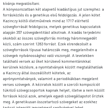
kívánja megvalósítani.
A könyvsorozatban két alapvető kiadástípus jut szerephez: a
forrásközlés és a genetikus elvű feldolgozás. A jelen kötet
Kazinczy költői életművének mind az 1717 elérhető
szövegforrását feldolgozza, melyek genetikus kapcsolatok
alapján 357 szövegidentitást alkotnak. A kiadás terjedelmi
okokból az összes szövegforrás mintegy háromnegyedét
közli, szám szerint 1283 forrást. Ezek elrendezését a
szövegforrások típusai határozzák meg, megjelenítvén a
szövegek nyilvánossághoz való viszonyát. A levelekben
található versek az őket körülvevő kommentárokkal
kerülnek közlésre, a nyomtatványok között megtalálhatóak
a Kazinczy által összeállított kötetek, az
aprónyomtatványok, valamint a periodikákban megjelent
verses szövegek. A kéziratok között a szerzői kompozíciót
tükröző szövegcsoportok kapnak helyet, illetve a nem közölt
források közül azok, amelyek egyedi szövegállapotot őriztek
meg. A genetikusan összetartozó szövegeket az ezekhez
tartozó integrált jegyzetmező segítségével lehet