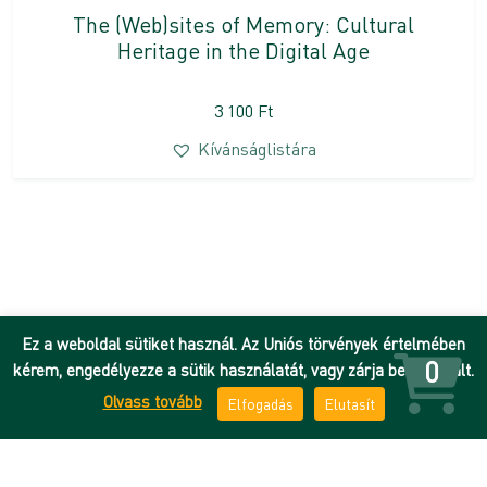
The (Web)sites of Memory: Cultural
Heritage in the Digital Age
3 100
Ft
Kívánságlistára
Ez a weboldal sütiket használ. Az Uniós törvények értelmében
0
kérem, engedélyezze a sütik használatát, vagy zárja be az oldalt.
Olvass tovább
Elfogadás
Elutasít
Hírek