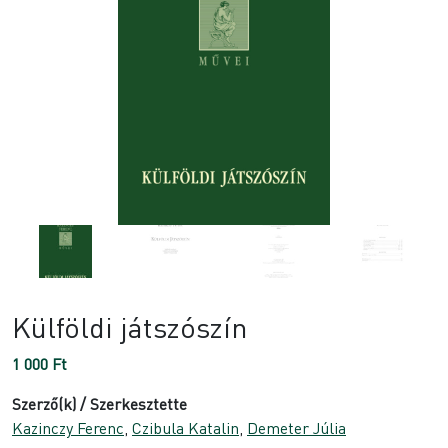
Külföldi játszószín
1 000
Ft
Szerző(k) / Szerkesztette
Kazinczy Ferenc
,
Czibula Katalin
,
Demeter Júlia