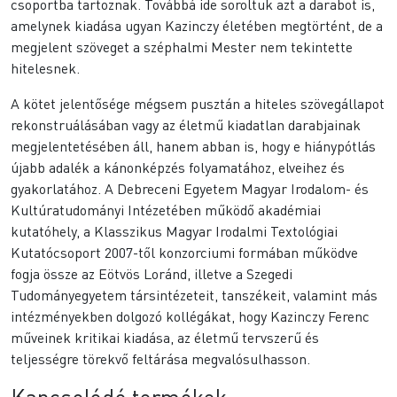
csoportba tartoznak. Továbbá ide soroltuk azt a darabot is,
amelynek kiadása ugyan Kazinczy életében megtörtént, de a
megjelent szöveget a széphalmi Mester nem tekintette
hitelesnek.
A kötet jelentősége mégsem pusztán a hiteles szövegállapot
rekonstruálásában vagy az életmű kiadatlan darabjainak
megjelentetésében áll, hanem abban is, hogy e hiánypótlás
újabb adalék a kánonképzés folyamatához, elveihez és
gyakorlatához. A Debreceni Egyetem Magyar Irodalom- és
Kultúratudományi Intézetében működő akadémiai
kutatóhely, a Klasszikus Magyar Irodalmi Textológiai
Kutatócsoport 2007-től konzorciumi formában működve
fogja össze az Eötvös Loránd, illetve a Szegedi
Tudományegyetem társintézeteit, tanszékeit, valamint más
intézményekben dolgozó kollégákat, hogy Kazinczy Ferenc
műveinek kritikai kiadása, az életmű tervszerű és
teljességre törekvő feltárása megvalósulhasson.