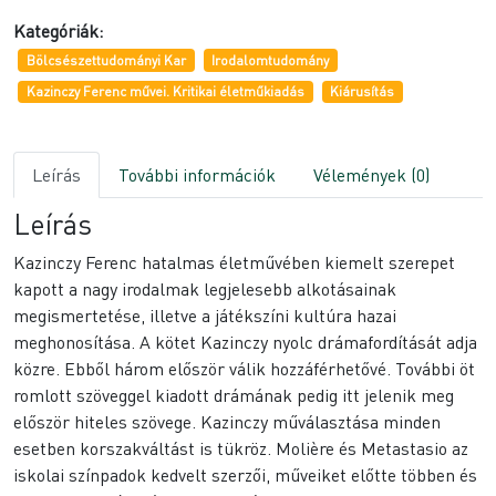
Kategóriák:
Bölcsészettudományi Kar
Irodalomtudomány
Kazinczy Ferenc művei. Kritikai életműkiadás
Kiárusítás
Leírás
További információk
Vélemények (0)
Leírás
Kazinczy Ferenc hatalmas életművében kiemelt szerepet
kapott a nagy irodalmak legjelesebb alkotásainak
megismertetése, illetve a játékszíni kultúra hazai
meghonosítása. A kötet Kazinczy nyolc drámafordítását adja
közre. Ebből három először válik hozzáférhetővé. További öt
romlott szöveggel kiadott drámának pedig itt jelenik meg
először hiteles szövege. Kazinczy műválasztása minden
esetben korszakváltást is tükröz. Molière és Metastasio az
iskolai színpadok kedvelt szerzői, műveiket előtte többen és