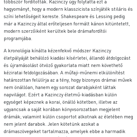
többször fordították. Kazinczy úgy folytatta ezt a
hagyományt, hogy a modern klasszicista színjáték stiláris és
színi lehetőségeit kereste. Shakespeare és Lessing pedig
már a Kazinczy által erőteljesen formált kánon kitüntetett,
modern szerzőiként kerültek bele drámafordítói
programjába.
A kronológia kínálta kézenfekvő módszer Kazinczy
életpályáját behálózó kiadási kísérletei, állandó átdolgozást
és újramásolást ötvöző gyakorlata miatt nem követhető
kéziratai feldolgozásában. A műfaji-műnemi elkülönítést
határozottan felülírja az a tény, hogy bizonyos drámai művek
nem önállóan, hanem egy sorozat darabjaként láttak
napvilágot. Ezért a Kazinczy életmű-kiadásban külön
egységet képeznek a korai, önálló kötetben, illetve az
ugyancsak a saját korában könyvsorozatban megjelent
drámák; valamint külön csoportot alkotnak az életében meg
nem jelent darabok. Jelen kötetünk azokat a
drámaszövegeket tartalmazza, amelyek ebbe a harmadik