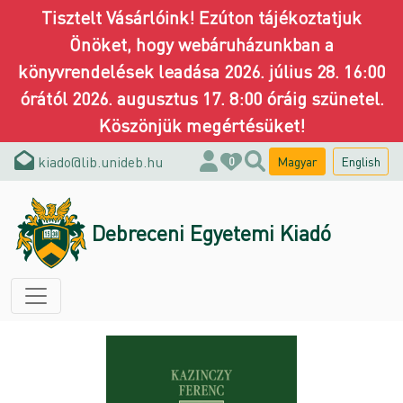
Tisztelt Vásárlóink! Ezúton tájékoztatjuk
Önöket, hogy webáruházunkban a
könyvrendelések leadása 2026. július 28. 16:00
órától 2026. augusztus 17. 8:00 óráig szünetel.
Köszönjük megértésüket!
kiado@lib.unideb.hu
Magyar
English
0
Debreceni Egyetemi Kiadó