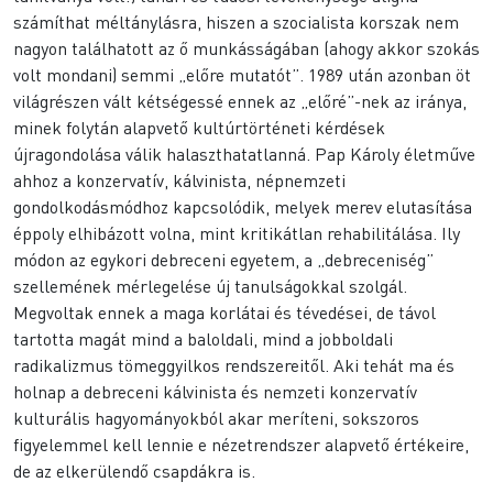
számíthat méltánylásra, hiszen a szocialista korszak nem
nagyon találhatott az ő munkásságában (ahogy akkor szokás
volt mondani) semmi „előre mutatót”. 1989 után azonban öt
világrészen vált kétségessé ennek az „előré”-nek az iránya,
minek folytán alapvető kultúrtörténeti kérdések
újragondolása válik halaszthatatlanná. Pap Károly életműve
ahhoz a konzervatív, kálvinista, népnemzeti
gondolkodásmódhoz kapcsolódik, melyek merev elutasítása
éppoly elhibázott volna, mint kritikátlan rehabilitálása. Ily
módon az egykori debreceni egyetem, a „debreceniség”
szellemének mérlegelése új tanulságokkal szolgál.
Megvoltak ennek a maga korlátai és tévedései, de távol
tartotta magát mind a baloldali, mind a jobboldali
radikalizmus tömeggyilkos rendszereitől. Aki tehát ma és
holnap a debreceni kálvinista és nemzeti konzervatív
kulturális hagyományokból akar meríteni, sokszoros
figyelemmel kell lennie e nézetrendszer alapvető értékeire,
de az elkerülendő csapdákra is.