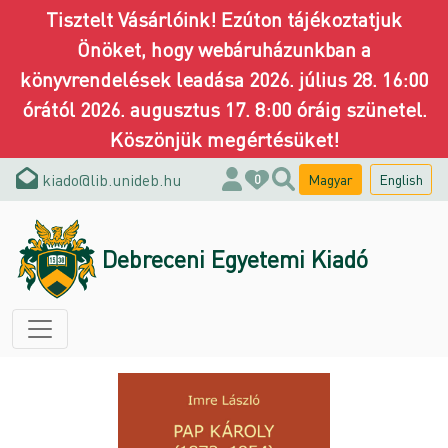
Tisztelt Vásárlóink! Ezúton tájékoztatjuk
Önöket, hogy webáruházunkban a
könyvrendelések leadása 2026. július 28. 16:00
órától 2026. augusztus 17. 8:00 óráig szünetel.
Köszönjük megértésüket!
kiado@lib.unideb.hu
Magyar
English
0
Debreceni Egyetemi Kiadó