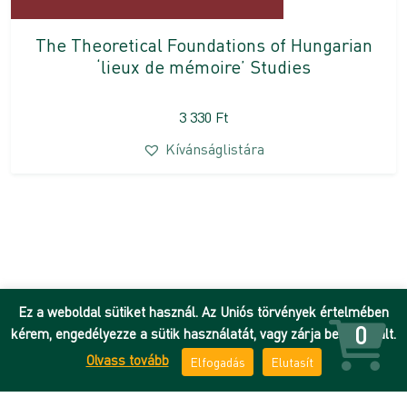
The Theoretical Foundations of Hungarian
‘lieux de mémoire’ Studies
3 330
Ft
Kívánságlistára
Ez a weboldal sütiket használ. Az Uniós törvények értelmében
0
kérem, engedélyezze a sütik használatát, vagy zárja be az oldalt.
Olvass tovább
Elfogadás
Elutasít