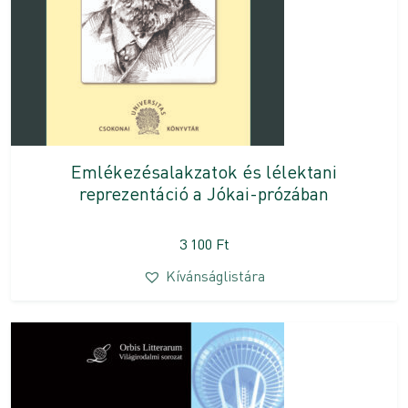
Emlékezésalakzatok és lélektani
reprezentáció a Jókai-prózában
3 100
Ft
Kívánságlistára