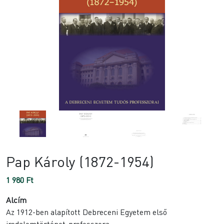
Pap Károly (1872-1954)
1 980
Ft
Alcím
Az 1912-ben alapított Debreceni Egyetem első
irodalomtörténet-professzora