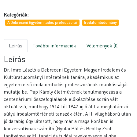
Kategóriák:
A Debreceni Egyetem tudós professzorai
Irodalomtudomány
Leírás
További információk
Vélemények (0)
Leírás
Dr. Imre László a Debreceni Egyetem Magyar Irodalom és
Kultúratudományi Intézetének tanára, akadémikus az
egyetem első irodalomtudós professzorának munkásságát
mutatja be. Pap Károly életművének tanulmányozása a
centenáriumi összefoglalások előkészítése során vált
aktuálissá, minthogy 1914-től 1942-ig ő állt a meghatározó
súlyú irodalomtörténeti tanszék élén. A II. világháború után
jó darabig úgy látszott, hogy már a maga korában is
konzervatívnak számító (Gyulai Pál és Beöthy Zsolt
tanítványa volt!) tanári és tudósi tevékenysége aligha