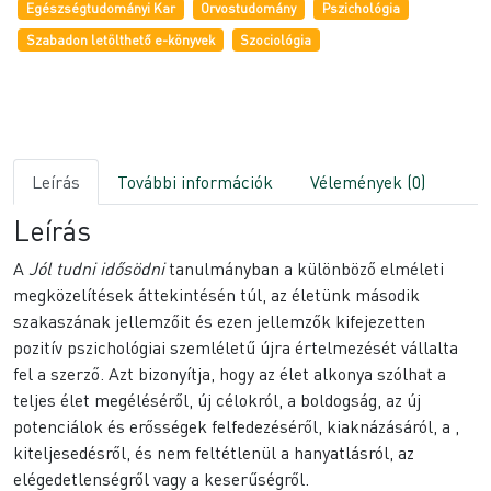
Egészségtudományi Kar
Orvostudomány
Pszichológia
Szabadon letölthető e-könyvek
Szociológia
Leírás
További információk
Vélemények (0)
Leírás
A
Jól tudni idősödni
tanulmányban a különböző elméleti
megközelítések áttekintésén túl, az életünk második
szakaszának jellemzőit és ezen jellemzők kifejezetten
pozitív pszichológiai szemléletű újra értelmezését vállalta
fel a szerző. Azt bizonyítja, hogy az élet alkonya szólhat a
teljes élet megéléséről, új célokról, a boldogság, az új
potenciálok és erősségek felfedezéséről, kiaknázásáról, a ,
kiteljesedésről, és nem feltétlenül a hanyatlásról, az
elégedetlenségről vagy a keserűségről.