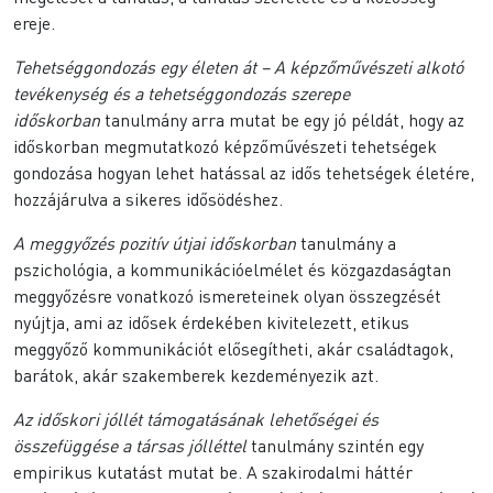
ereje.
Tehetséggondozás egy életen át – A képzőművészeti alkotó
tevékenység és a tehetséggondozás szerepe
időskorban
tanulmány arra mutat be egy jó példát, hogy az
időskorban megmutatkozó képzőművészeti tehetségek
gondozása hogyan lehet hatással az idős tehetségek életére,
hozzájárulva a sikeres idősödéshez.
A meggyőzés pozitív útjai időskorban
tanulmány a
pszichológia, a kommunikációelmélet és közgazdaságtan
meggyőzésre vonatkozó ismereteinek olyan összegzését
nyújtja, ami az idősek érdekében kivitelezett, etikus
meggyőző kommunikációt elősegítheti, akár családtagok,
barátok, akár szakemberek kezdeményezik azt.
Az időskori jóllét támogatásának lehetőségei és
összefüggése a társas jólléttel
tanulmány szintén egy
empirikus kutatást mutat be. A szakirodalmi háttér