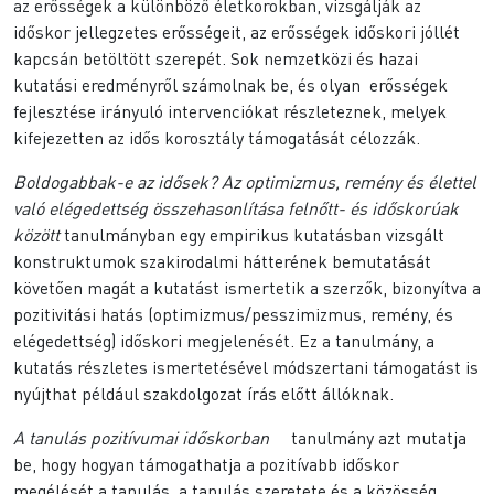
az erősségek a különböző életkorokban, vizsgálják az
időskor jellegzetes erősségeit, az erősségek időskori jóllét
kapcsán betöltött szerepét. Sok nemzetközi és hazai
kutatási eredményről számolnak be, és olyan erősségek
fejlesztése irányuló intervenciókat részleteznek, melyek
kifejezetten az idős korosztály támogatását célozzák.
Boldogabbak-e az idősek? Az optimizmus, remény és élettel
való elégedettség összehasonlítása felnőtt- és időskorúak
között
tanulmányban egy empirikus kutatásban vizsgált
konstruktumok szakirodalmi hátterének bemutatását
követően magát a kutatást ismertetik a szerzők, bizonyítva a
pozitivitási hatás (optimizmus/pesszimizmus, remény, és
elégedettség) időskori megjelenését. Ez a tanulmány, a
kutatás részletes ismertetésével módszertani támogatást is
nyújthat például szakdolgozat írás előtt állóknak.
A tanulás pozitívumai időskorban
tanulmány azt mutatja
be, hogy hogyan támogathatja a pozitívabb időskor
megélését a tanulás, a tanulás szeretete és a közösség