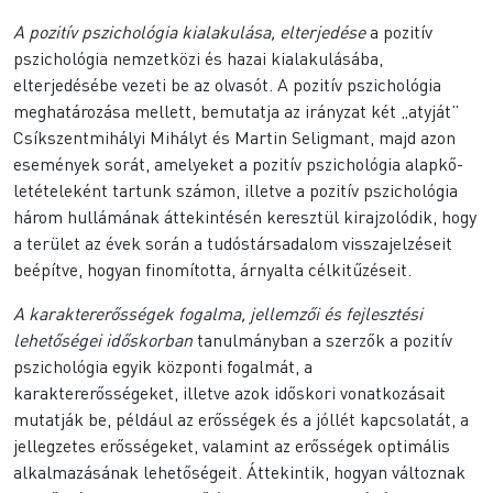
A pozitív pszichológia kialakulása, elterjedése
a pozitív
pszichológia nemzetközi és hazai kialakulásába,
elterjedésébe vezeti be az olvasót. A pozitív pszichológia
meghatározása mellett, bemutatja az irányzat két „atyját”
Csíkszentmihályi Mihályt és Martin Seligmant, majd azon
események sorát, amelyeket a pozitív pszichológia alapkő-
letételeként tartunk számon, illetve a pozitív pszichológia
három hullámának áttekintésén keresztül kirajzolódik, hogy
a terület az évek során a tudóstársadalom visszajelzéseit
beépítve, hogyan finomította, árnyalta célkitűzéseit.
A karaktererősségek fogalma, jellemzői és fejlesztési
lehetőségei időskorban
tanulmányban a szerzők a pozitív
pszichológia egyik központi fogalmát, a
karaktererősségeket, illetve azok időskori vonatkozásait
mutatják be, például az erősségek és a jóllét kapcsolatát, a
jellegzetes erősségeket, valamint az erősségek optimális
alkalmazásának lehetőségeit. Áttekintik, hogyan változnak