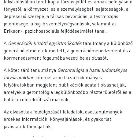
felvázolásában teret kap a társas jóllét és annak befolyásoló
tényezői, a környezeti és a személyiségbeli sajátosságok, a
depresszió szerepe, a társas bevonódás, a testmozgás
jelentősége, a big-5 személyiségvonások, valamint az
Erikson-i pszichoszociális fejlődéselmélet tanai.
A
Generációk közötti együttműködés
tanulmány a különböző
generáció elméletek mellett, a generációmenedzsment és a
kormenedzsment fogalmába vezeti be az olvasót.
A kötet záró tanulmánya
Gerontológia a hazai tudományos
folyóiratokban
címmel azon hazai tudományos
folyóiratokban megjelent publikációk adatait olvashatják,
amelyek a gerontológia legkülönbözőbb részterületéről és a
határterületekről származnak.
Az olvasottak feldolgozását feladatok, esettanulmányok,
érdekes információk, könyvajánlások, és gyakorlati
javaslatok támogatják.