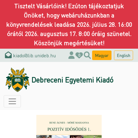
Tisztelt Vásárlóink! Ezúton tájékoztatjuk
Önöket, hogy webáruházunkban a
könyvrendelések leadása 2026. július 28. 16:00
órától 2026. augusztus 17. 8:00 óráig szünetel.
Köszönjük megértésüket!
kiado@lib.unideb.hu
Magyar
English
0
Debreceni Egyetemi Kiadó