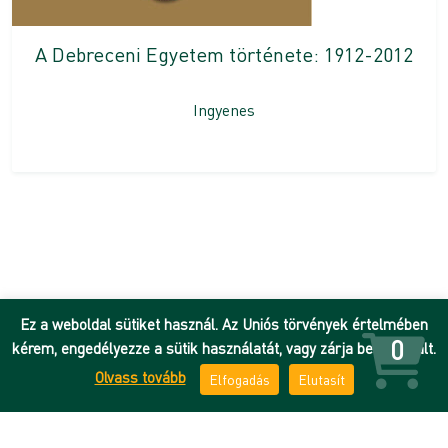
A Debreceni Egyetem története: 1912-2012
Ingyenes
Ez a weboldal sütiket használ. Az Uniós törvények értelmében
0
kérem, engedélyezze a sütik használatát, vagy zárja be az oldalt.
Olvass tovább
Elfogadás
Elutasít
Hírek