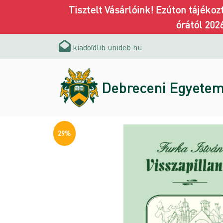
Tisztelt Vásárlóink! Ezúton tájéko
órától 202
kiado@lib.unideb.hu
Debreceni Egyetem
29%