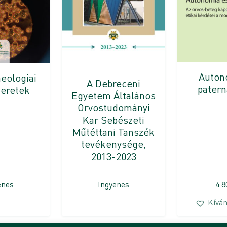
Auton
eologiai
A Debreceni
patern
meretek
Egyetem Általános
Orvostudományi
Kar Sebészeti
Műtéttani Tanszék
tevékenysége,
2013-2023
enes
Ingyenes
4 
Kíván