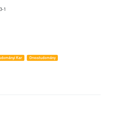
3-1
tudományi Kar
Orvostudomány