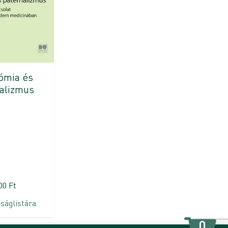
ómia és
alizmus
800
Ft
ságlistára
0