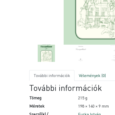
További információk
Vélemények (0)
További információk
Tömeg
215 g
Méretek
198 × 140 × 9 mm
Szerző(k) /
Furka István