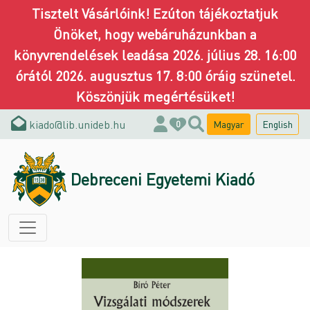
Tisztelt Vásárlóink! Ezúton tájékoztatjuk
Önöket, hogy webáruházunkban a
könyvrendelések leadása 2026. július 28. 16:00
órától 2026. augusztus 17. 8:00 óráig szünetel.
Köszönjük megértésüket!
kiado@lib.unideb.hu
Magyar
English
0
Debreceni Egyetemi Kiadó