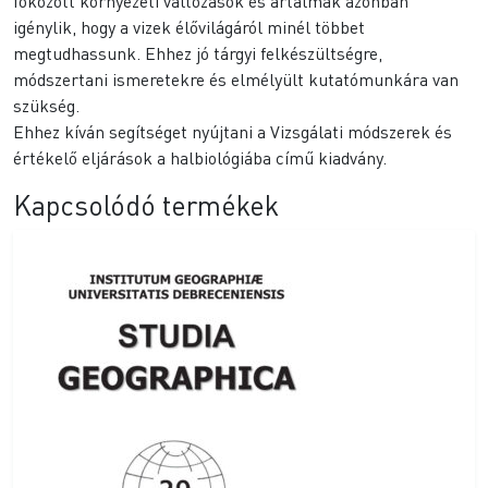
fokozott környezeti változások és ártalmak azonban
igénylik, hogy a vizek élővilágáról minél többet
megtudhassunk. Ehhez jó tárgyi felkészültségre,
módszertani ismeretekre és elmélyült kutatómunkára van
szükség.
Ehhez kíván segítséget nyújtani a Vizsgálati módszerek és
értékelő eljárások a halbiológiába című kiadvány.
Kapcsolódó termékek