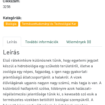
Cikkszám:
3258
Kategóriák:
Biológia
Természettudományi és Technológiai Kar
Leírás
További információk
Vélemények (0)
Leírás
Első rátekintésre különösnek tűnik, hogy egyetemi jegyzet
készül a hidrobiológia egy szűkebb területéről, illetve a
zoológia egy népes, fajgazdag, s igen nagy gyakorlati
jelentőségű állatcsoportjáról: a halakról. A vizek
élővilágának ugyanis nagyon nagy számú, más tagja is van. A
különböző halfajokról szólva, többnyire azok halászati-
népélelmezési jelentősége tűnik ki, s kevesebb szó esik a
természetes vizekben betöltött biológiai szerepükről. A