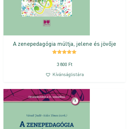
A zenepedagógia múltja, jelene és jövője
Értékelés:
5.00
/ 5
3 800
Ft
Kívánságlistára