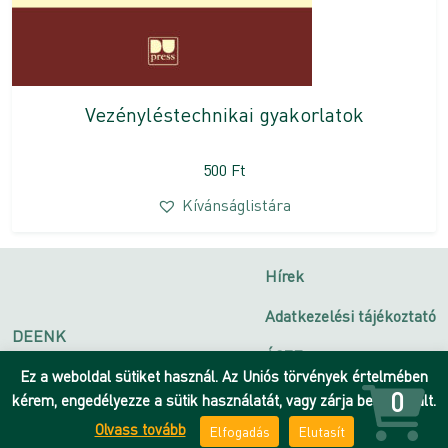
Vezényléstechnikai gyakorlatok
500
Ft
Kívánságlistára
Hírek
Adatkezelési tájékoztató
DEENK
ÁSZF
Debreceni Egyetem
Ez a weboldal sütiket használ. Az Uniós törvények értelmében
Impresszum
0
kérem, engedélyezze a sütik használatát, vagy zárja be az oldalt.
Olvass tovább
Elfogadás
Elutasít
Kapcsolat