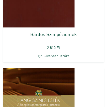
Bárdos Szimpóziumok
2 810
Ft
Kívánságlistára