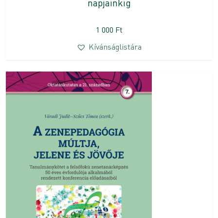
napjainkig
1 000
Ft
Kívánságlistára