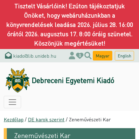
Tisztelt Vásárlóink! Ezúton tájékoztatjuk
Önöket, hogy webáruházunkban a
könyvrendelések leadása 2026. július 28. 16:00
órától 2026. augusztus 17. 8:00 óráig szünetel.
Köszönjük megértésüket!
kiado@lib.unideb.hu
Magyar
English
0
Debreceni Egyetemi Kiadó
Kezdőlap
/
DE karok szerint
/ Zeneművészeti Kar
Zeneművészeti Kar