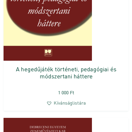
A hegedűjáték történeti, pedagógiai és
módszertani háttere
1 000
Ft
Kívánságlistára