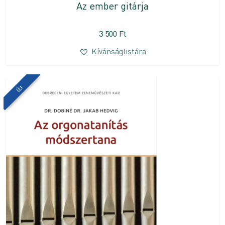
Az ember gitárja
3 500
Ft
Kívánságlistára
ÚJ