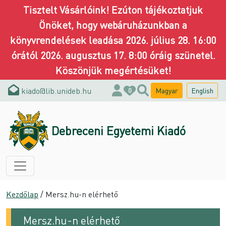
Tisztelt Vásárlóink! Ezúton tájékoztatjuk
Önöket, hogy webáruházunkban a
könyvrendelések leadása 2026. július 28. 16:00
órától 2026. augusztus 17. 8:00 óráig szünetel.
Köszönjük megértésüket!
kiado@lib.unideb.hu
Magyar
English
0
Debreceni Egyetemi Kiadó
Kezdőlap
/ Mersz.hu-n elérhető
Mersz.hu-n elérhető