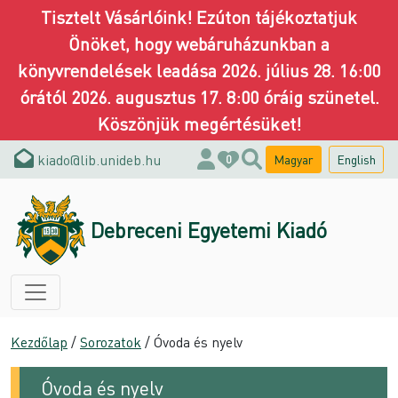
Tisztelt Vásárlóink! Ezúton tájékoztatjuk
Önöket, hogy webáruházunkban a
könyvrendelések leadása 2026. július 28. 16:00
órától 2026. augusztus 17. 8:00 óráig szünetel.
Köszönjük megértésüket!
kiado@lib.unideb.hu
Magyar
English
0
Debreceni Egyetemi Kiadó
Kezdőlap
/
Sorozatok
/ Óvoda és nyelv
Óvoda és nyelv