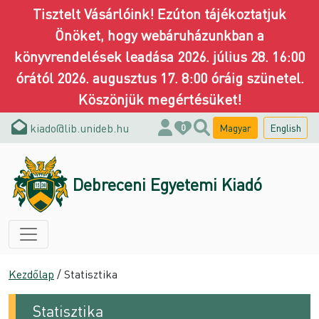
Tisztelt Vásárlóink! Ezúton tájékoztatjuk
Önöket, hogy webáruházunkban a
könyvrendelések leadása 2026. július 28. 16:00
órától 2026. augusztus 17. 8:00 óráig szünetel.
Köszönjük megértésüket!
kiado@lib.unideb.hu
Magyar
English
0
Debreceni Egyetemi Kiadó
Kezdőlap
/ Statisztika
Statisztika