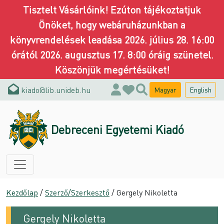
Tisztelt Vásárlóink! Ezúton tájékoztatjuk
Önöket, hogy webáruházunkban a
könyvrendelések leadása 2026. július 28. 16:00
órától 2026. augusztus 17. 8:00 óráig szünetel.
Köszönjük megértésüket!
kiado@lib.unideb.hu
Magyar
English
Debreceni Egyetemi Kiadó
Kezdőlap
/
Szerző/Szerkesztő
/ Gergely Nikoletta
Gergely Nikoletta