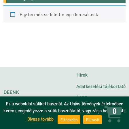
Egy termék se felelt meg a keresésnek.
Hírek
Adatkezelési tájékoztató
DEENK
ÁSZF
Debreceni Egyetem
Ez a weboldal sütiket használ. Az Uniós törvények értelmében
Impresszum
0
kérem, engedélyezze a sütik használatát, vagy zárja be az oldalt.
Olvass tovább
Elfogadás
Elutasít
Kapcsolat