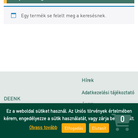
Egy termék se felelt meg a keresésnek.
Hírek
Adatkezelési tájékoztató
DEENK
ÁSZF
Debreceni Egyetem
Ez a weboldal sütiket használ. Az Uniós törvények értelmében
Impresszum
0
kérem, engedélyezze a sütik használatát, vagy zárja be az oldalt.
Olvass tovább
Elfogadás
Elutasít
Kapcsolat