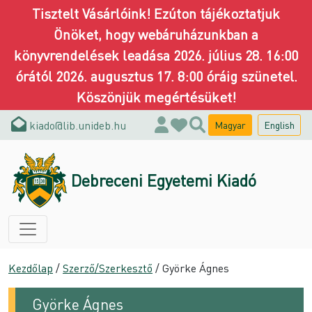
Tisztelt Vásárlóink! Ezúton tájékoztatjuk
Önöket, hogy webáruházunkban a
könyvrendelések leadása 2026. július 28. 16:00
órától 2026. augusztus 17. 8:00 óráig szünetel.
Köszönjük megértésüket!
kiado@lib.unideb.hu
Magyar
English
Debreceni Egyetemi Kiadó
Kezdőlap
/
Szerző/Szerkesztő
/ Györke Ágnes
Györke Ágnes