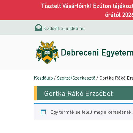
Tisztelt Vásárlóink! Ezúton tájéko
órától 202
kiado@lib.unideb.hu
Debreceni Egyetem
Kezdőlap
/
Szerző/Szerkesztő
/ Gortka Rákó Er
Gortka Rákó Erzsébet
Egy termék se felelt meg a keresésnek.