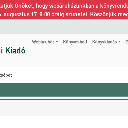
ztatjuk Önöket, hogy webáruházunkban a könyvrendel
6. augusztus 17. 8:00 óráig szünetel. Köszönjük me
Webáruház
Könyvesbolt
Könyvkiadás
E
i Kiadó
zsébet