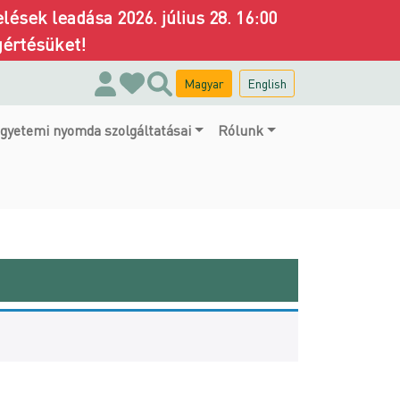
ések leadása 2026. július 28. 16:00
gértésüket!
Magyar
English
gyetemi nyomda szolgáltatásai
Rólunk