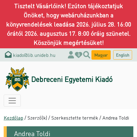
Tisztelt Vásárlóink! Ezúton tájékoztatjuk
Önöket, hogy webáruházunkban a
könyvrendelések leadása 2026. július 28. 16:00
órától 2026. augusztus 17. 8:00 óráig szünetel.
Köszönjük megértésüket!
kiado@lib.unideb.hu
Magyar
English
0
Debreceni Egyetemi Kiadó
Kezdőlap
/ Szerző(k) / Szerkesztette termék / Andrea Toldi
Andrea Toldi