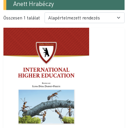
Anett Hrabéczy
Összesen 1 találat