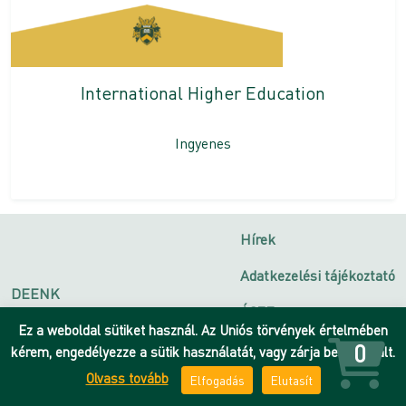
International Higher Education
Ingyenes
Hírek
Adatkezelési tájékoztató
DEENK
ÁSZF
Debreceni Egyetem
Ez a weboldal sütiket használ. Az Uniós törvények értelmében
Impresszum
0
kérem, engedélyezze a sütik használatát, vagy zárja be az oldalt.
Olvass tovább
Elfogadás
Elutasít
Kapcsolat