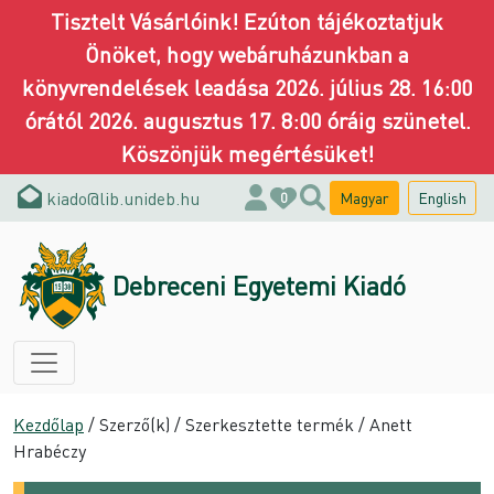
Tisztelt Vásárlóink! Ezúton tájékoztatjuk
Önöket, hogy webáruházunkban a
könyvrendelések leadása 2026. július 28. 16:00
órától 2026. augusztus 17. 8:00 óráig szünetel.
Köszönjük megértésüket!
kiado@lib.unideb.hu
Magyar
English
0
Debreceni Egyetemi Kiadó
Kezdőlap
/ Szerző(k) / Szerkesztette termék / Anett
Hrabéczy