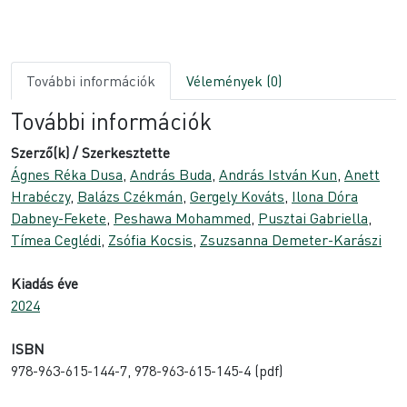
További információk
Vélemények (0)
További információk
Szerző(k) / Szerkesztette
Ágnes Réka Dusa
,
András Buda
,
András István Kun
,
Anett
Hrabéczy
,
Balázs Czékmán
,
Gergely Kováts
,
Ilona Dóra
Dabney-Fekete
,
Peshawa Mohammed
,
Pusztai Gabriella
,
Tímea Ceglédi
,
Zsófia Kocsis
,
Zsuzsanna Demeter-Karászi
Kiadás éve
2024
ISBN
978-963-615-144-7, 978-963-615-145-4 (pdf)