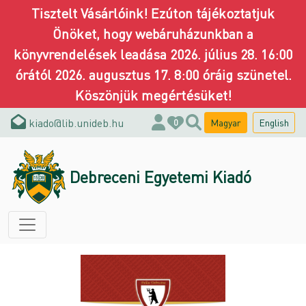
Tisztelt Vásárlóink! Ezúton tájékoztatjuk
Önöket, hogy webáruházunkban a
könyvrendelések leadása 2026. július 28. 16:00
órától 2026. augusztus 17. 8:00 óráig szünetel.
Köszönjük megértésüket!
kiado@lib.unideb.hu
Magyar
English
0
Debreceni Egyetemi Kiadó