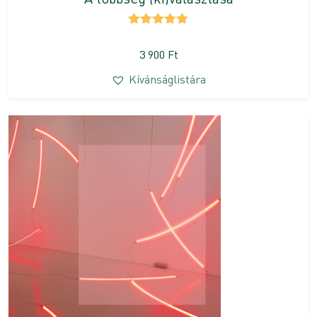
Értékelés:
5.00
/ 5
3 900
Ft
Kívánságlistára