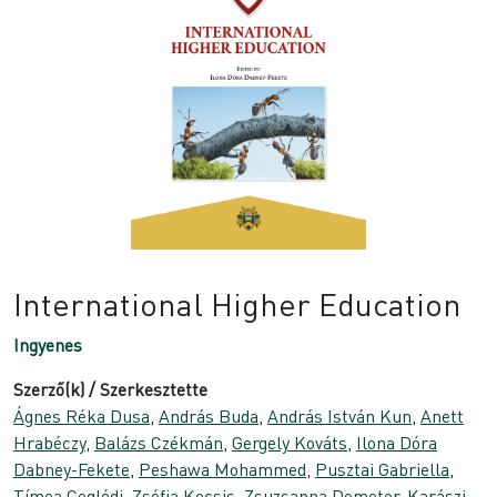
International Higher Education
Ingyenes
Szerző(k) / Szerkesztette
Ágnes Réka Dusa
,
András Buda
,
András István Kun
,
Anett
Hrabéczy
,
Balázs Czékmán
,
Gergely Kováts
,
Ilona Dóra
Dabney-Fekete
,
Peshawa Mohammed
,
Pusztai Gabriella
,
Tímea Ceglédi
,
Zsófia Kocsis
,
Zsuzsanna Demeter-Karászi