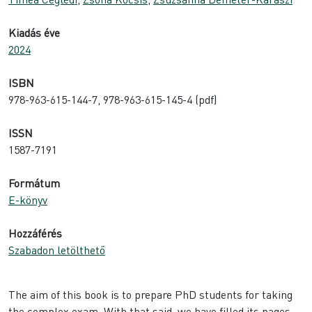
Kiadás éve
2024
ISBN
978-963-615-144-7, 978-963-615-145-4 (pdf)
ISSN
1587-7191
Formátum
E-könyv
Hozzáférés
Szabadon letölthető
The aim of this book is to prepare PhD students for taking
the complex exam. With that said, we have filled its pages