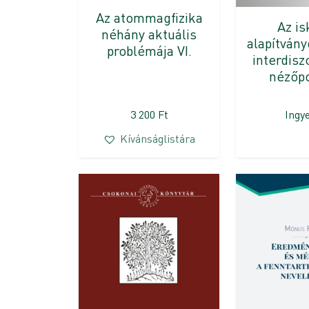
Az atommagfizika
Az is
néhány aktuális
alapítvány
problémája VI.
interdisz
nézőp
3 200
Ft
Ingy
Kívánságlistára