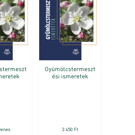
stermeszt
Gyümölcstermeszt
meretek
ési ismeretek
yenes
3 450
Ft