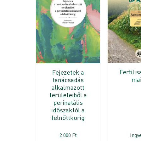
Fertilis
Fejezetek a
ma
tanácsadás
alkalmazott
területeiből a
perinatális
időszaktól a
felnőttkorig
2 000
Ft
Ingy