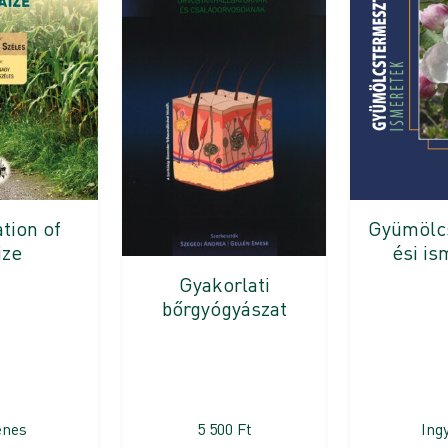
ation of
Gyümölc
ize
ési is
Gyakorlati
bőrgyógyászat
enes
5 500
Ft
Ing