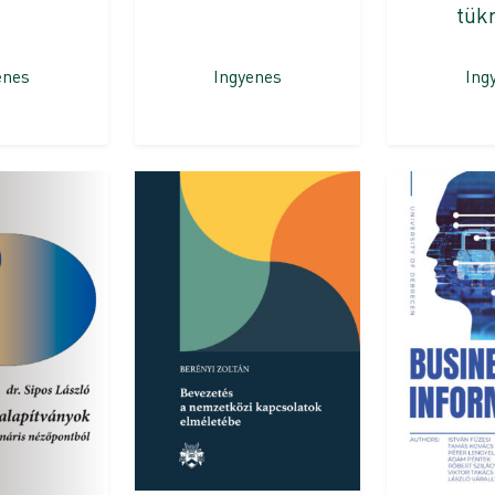
tük
enes
Ingyenes
Ing