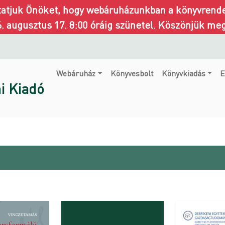
ztatjuk Önöket, hogy webáruházunkban a könyvrendel
6. augusztus 17. 8:00 óráig szünetel. Köszönjük me
Webáruház
Könyvesbolt
Könyvkiadás
E
i Kiadó