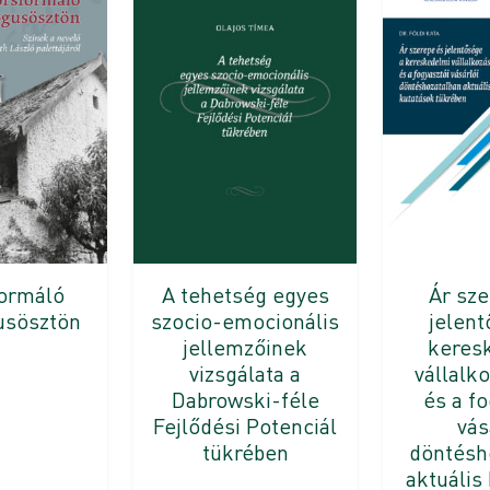
formáló
A tehetség egyes
Ár sze
usösztön
szocio-emocionális
jelent
jellemzőinek
keres
vizsgálata a
vállalk
Dabrowski-féle
és a fo
Fejlődési Potenciál
vás
tükrében
döntésh
aktuális