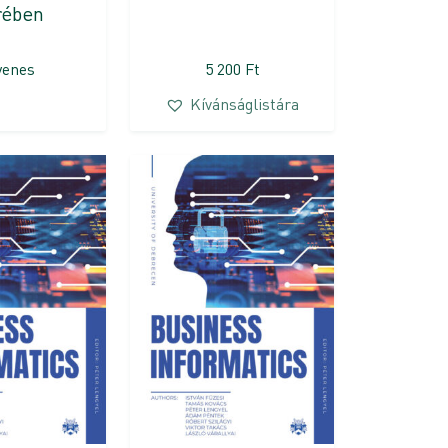
rében
yenes
5 200
Ft
Kívánságlistára