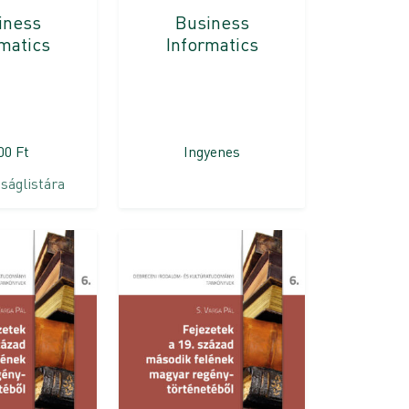
iness
Business
matics
Informatics
700
Ft
Ingyenes
ságlistára