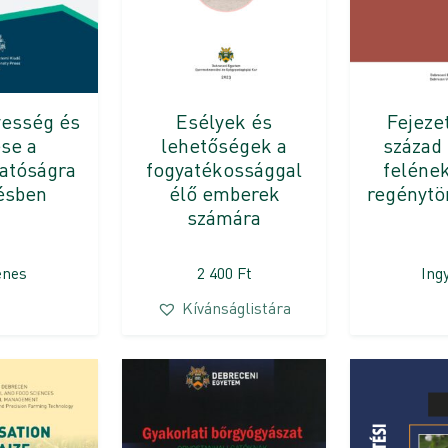
esség és
Esélyek és
Fejezet
se a
lehetőségek a
század
hatóságra
fogyatékossággal
feléne
ésben
élő emberek
regénytö
számára
enes
2 400
Ft
Ing
Kívánságlistára