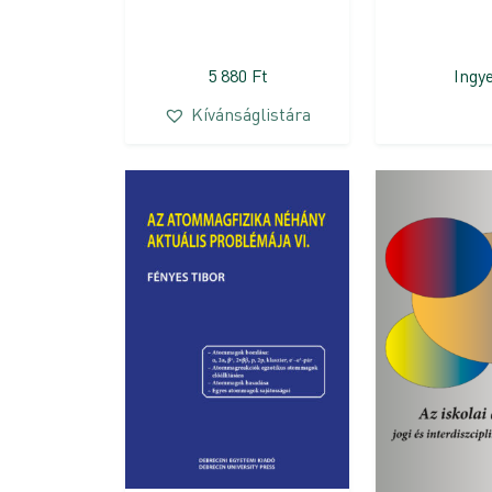
5 880
Ft
Ingy
Kívánságlistára