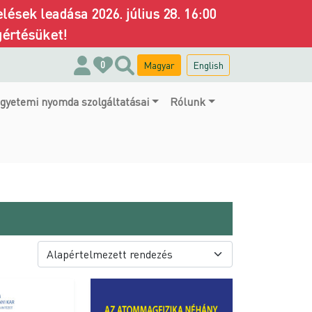
ések leadása 2026. július 28. 16:00
gértésüket!
Magyar
English
0
gyetemi nyomda szolgáltatásai
Rólunk