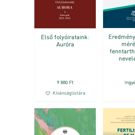
Eredmény
Első folyóirataink:
méré
Auróra
fenntart
nevel
9 880
Ft
Ingy
Kívánságlistára