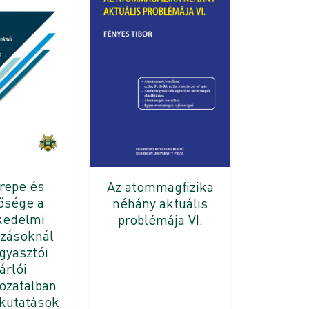
repe és
Az atommagfizika
ősége a
néhány aktuális
kedelmi
problémája VI.
ozásoknál
gyasztói
árlói
ozatalban
 kutatások