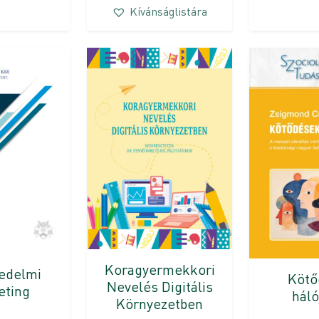
Kívánságlistára
Koragyermekkori
edelmi
Kötő
Nevelés Digitális
eting
háló
Környezetben