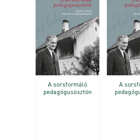
A sorsformáló
A sors
pedagógusösztön
pedagóg