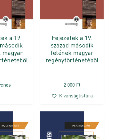
ek a 19.
Fejezetek a 19.
 második
század második
k magyar
felének magyar
rténetéből
regénytörténetéből
yenes
2 000
Ft
Kívánságlistára