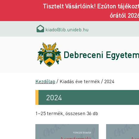
Tisztelt Vásárlóink! Ezúton tájéko
órától 202
kiado@lib.unideb.hu
Debreceni Egyetem
Kezdőlap
/ Kiadás éve termék / 2024
2024
1–25 termék, összesen 36 db