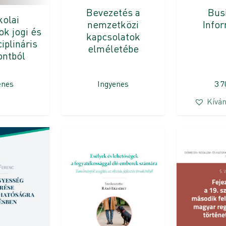
Bevezetés a
Bus
kolai
nemzetközi
Infor
ok jogi és
kapcsolatok
ciplináris
elméletébe
ontból
enes
Ingyenes
3 
Kíván