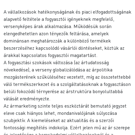
A vállalkozások hatékonyságának és piaci elfogadottságának
alapvető feltétele a fogyasztói igényeknek megfelelő,
versenyképes árak alkalmazása. Működésük során
elengedhetetlen azon tényezők feltárása, amelyek
dominánsan meghatározzák a különböző termékek
beszerzéséhez kapcsolódó vásárlói döntéseket, köztük az
árakkal kapcsolatos fogyasztói magatartást.
A fogyasztási szokások változása (az ártudatosság
növekedése), a verseny globalizálódása az árpolitika
mozgásterének szűküléséhez vezetett, míg az összetettebbé
váló termékszerkezet és a szolgáltatásoknak a fogyasztáson
belüli fokozódó térnyerése az árstruktúra bonyolultabbá
válását eredményezte.
Az ármarketing szinte teljes eszköztárát bemutató jegyzet
eleve csak hiányos lehet, mondanivalójának súlyozása
szubjektív. A kiemeléseket az aktualitás és a szerzői
fontossági megítélés indokolja. Ezért jelen mű az ár szerepe
és jelentősége a kereskedelmi vállalkozásoknál és a