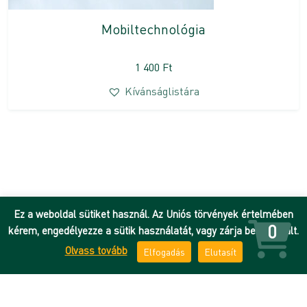
Mobiltechnológia
1 400
Ft
Kívánságlistára
Ez a weboldal sütiket használ. Az Uniós törvények értelmében
0
kérem, engedélyezze a sütik használatát, vagy zárja be az oldalt.
Olvass tovább
Elfogadás
Elutasít
Hírek