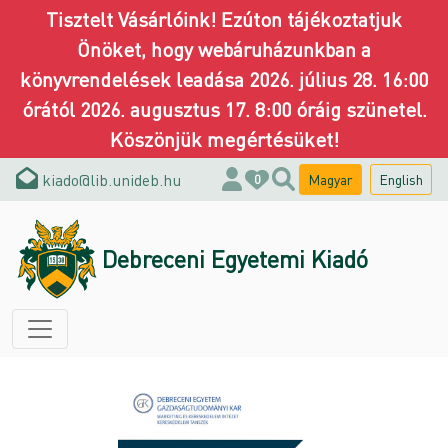
Tisztelt Vásárlóink! Ezúton tájékoztatjuk
Önöket, hogy webáruházunkban a
könyvrendelések leadása 2026. július 28. 16:00
órától 2026. augusztus 17. 8:00 óráig szünetel.
Köszönjük megértésüket!
kiado@lib.unideb.hu
Magyar
English
0
Debreceni Egyetemi Kiadó