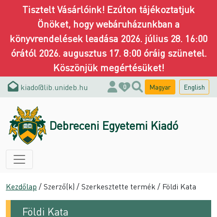
Tisztelt Vásárlóink! Ezúton tájékoztatjuk
Önöket, hogy webáruházunkban a
könyvrendelések leadása 2026. július 28. 16:00
órától 2026. augusztus 17. 8:00 óráig szünetel.
Köszönjük megértésüket!
kiado@lib.unideb.hu
Magyar
English
0
Debreceni Egyetemi Kiadó
Kezdőlap
/ Szerző(k) / Szerkesztette termék / Földi Kata
Földi Kata