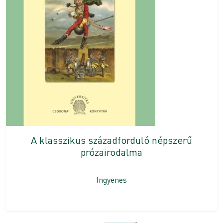
A klasszikus századforduló népszerű
prózairodalma
Ingyenes