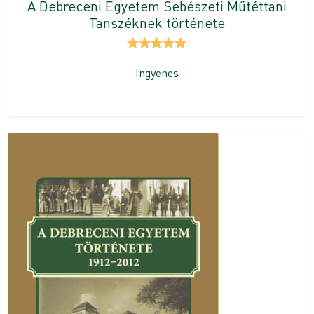
A Debreceni Egyetem Sebészeti Műtéttani
Tanszéknek története
Értékelés:
5.00
/ 5
Ingyenes