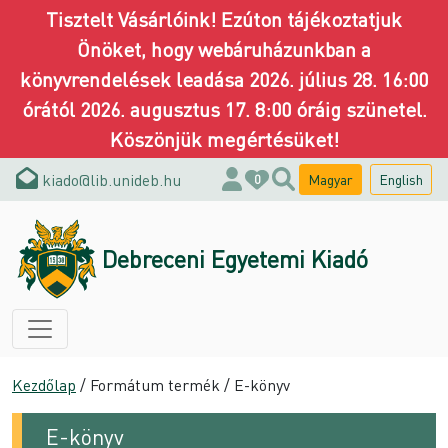
Tisztelt Vásárlóink! Ezúton tájékoztatjuk
Önöket, hogy webáruházunkban a
könyvrendelések leadása 2026. július 28. 16:00
órától 2026. augusztus 17. 8:00 óráig szünetel.
Köszönjük megértésüket!
kiado@lib.unideb.hu
Magyar
English
0
Debreceni Egyetemi Kiadó
Kezdőlap
/ Formátum termék / E-könyv
E-könyv