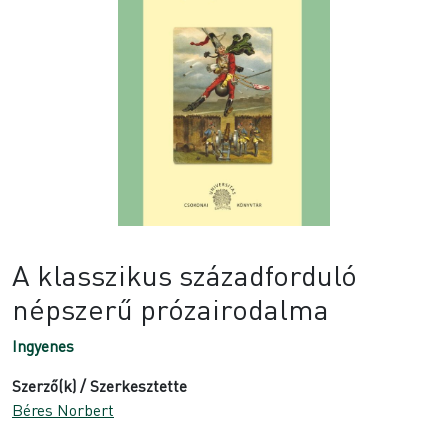
A klasszikus századforduló
népszerű prózairodalma
Ingyenes
Szerző(k) / Szerkesztette
Béres Norbert