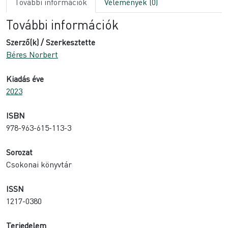
További információk
Vélemények (0)
További információk
Szerző(k) / Szerkesztette
Béres Norbert
Kiadás éve
2023
ISBN
978-963-615-113-3
Sorozat
Csokonai könyvtár
ISSN
1217-0380
Terjedelem