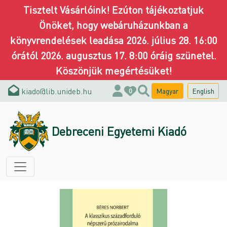
Tisztelt Vásárlóink! Ezúton tájékoztatjuk
Önöket, hogy webáruházunkban a
könyvrendelések leadása 2026. július 28. 16:00
órától 2026. augusztus 17. 8:00 óráig szünetel.
Köszönjük megértésüket!
kiado@lib.unideb.hu
Magyar
English
0
Debreceni Egyetemi Kiadó