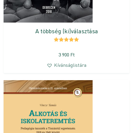
A többség (ki)választása
Értékelés:
5.00
/ 5
3 900
Ft
Kívánságlistára