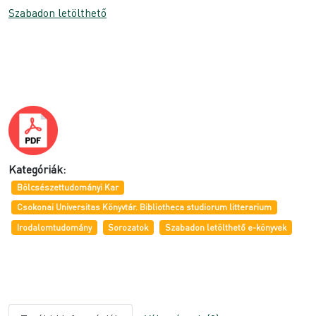
Szabadon letölthető
Kategóriák:
Bölcsészettudományi Kar
Csokonai Universitas Könyvtár. Bibliotheca studiorum litterarium
Irodalomtudomány
Sorozatok
Szabadon letölthető e-könyvek