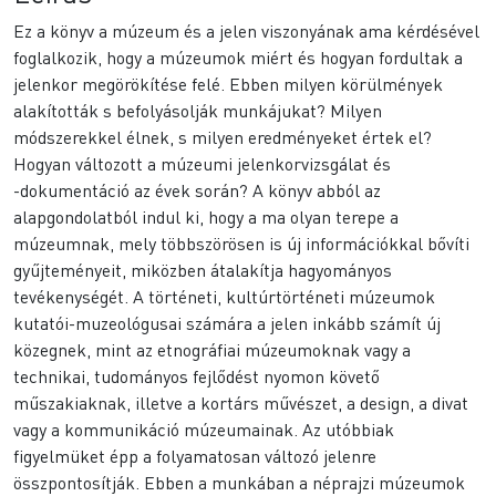
Ez a könyv a múzeum és a jelen viszonyának ama kérdésével
foglalkozik, hogy a múzeumok miért és hogyan fordultak a
jelenkor megörökítése felé. Ebben milyen körülmények
alakították s befolyásolják munkájukat? Milyen
módszerekkel élnek, s milyen eredményeket értek el?
Hogyan változott a múzeumi jelenkorvizsgálat és
-dokumentáció az évek során? A könyv abból az
alapgondolatból indul ki, hogy a ma olyan terepe a
múzeumnak, mely többszörösen is új információkkal bővíti
gyűjteményeit, miközben átalakítja hagyományos
tevékenységét. A történeti, kultúrtörténeti múzeumok
kutatói-muzeológusai számára a jelen inkább számít új
közegnek, mint az etnográfiai múzeumoknak vagy a
technikai, tudományos fejlődést nyomon követő
műszakiaknak, illetve a kortárs művészet, a design, a divat
vagy a kommunikáció múzeumainak. Az utóbbiak
figyelmüket épp a folyamatosan változó jelenre
összpontosítják. Ebben a munkában a néprajzi múzeumok