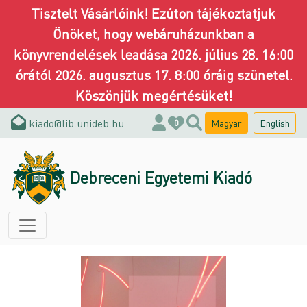
Tisztelt Vásárlóink! Ezúton tájékoztatjuk
Önöket, hogy webáruházunkban a
könyvrendelések leadása 2026. július 28. 16:00
órától 2026. augusztus 17. 8:00 óráig szünetel.
Köszönjük megértésüket!
kiado@lib.unideb.hu
Magyar
English
0
Debreceni Egyetemi Kiadó