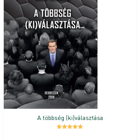
A többség (ki)választása
Értékelés:
5.00
/ 5