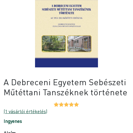
A Debreceni Egyetem Sebészeti
Műtéttani Tanszéknek története
(
1
vásárlói értékelés)
Értékelés
1
5.00
az 5-
Ingyenes
ből,
értékelés
alapján
Alcím