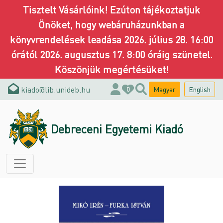
Tisztelt Vásárlóink! Ezúton tájékoztatjuk
Önöket, hogy webáruházunkban a
könyvrendelések leadása 2026. július 28. 16:00
órától 2026. augusztus 17. 8:00 óráig szünetel.
Köszönjük megértésüket!
kiado@lib.unideb.hu
Magyar
English
0
Debreceni Egyetemi Kiadó