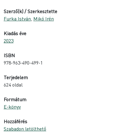
Szerző(k) / Szerkesztette
Furka István
,
Mikó Irén
Kiadás éve
2023
ISBN
978-963-490-499-1
Terjedelem
624 oldal
Formátum
E-könyv
Hozzáférés
Szabadon letölthető