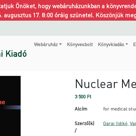
ztatjuk Önöket, hogy webáruházunkban a könyvrendel
6. augusztus 17. 8:00 óráig szünetel. Köszönjük me
Webáruház
Könyvesbolt
Könyvkiadás
E
i Kiadó
Nuclear Me
3 500
Ft
Alcím
for medical st
Szerző(k)
Garai Ildikó
,
Va
/