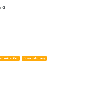
2-3
tudományi Kar
Orvostudomány