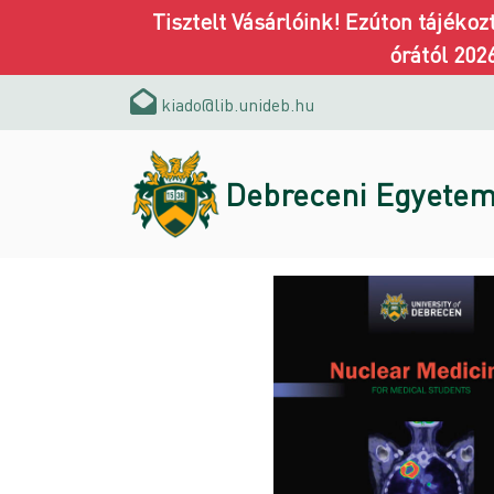
Tisztelt Vásárlóink! Ezúton tájéko
órától 202
kiado@lib.unideb.hu
Debreceni Egyetem