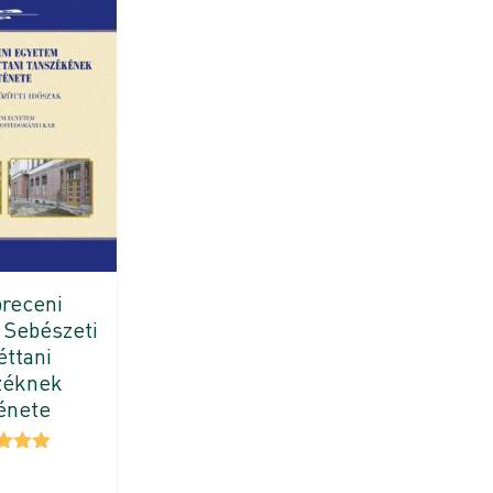
receni
Sebészeti
ttani
zéknek
énete
kelés:
0
/ 5