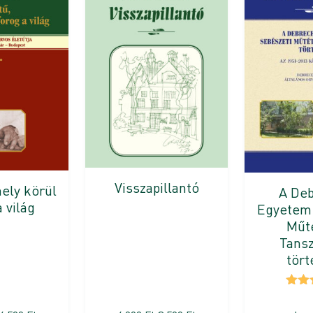
Visszapillantó
mely körül
A Deb
a világ
Egyetem 
Műté
Tans
tört
Érté
5.0