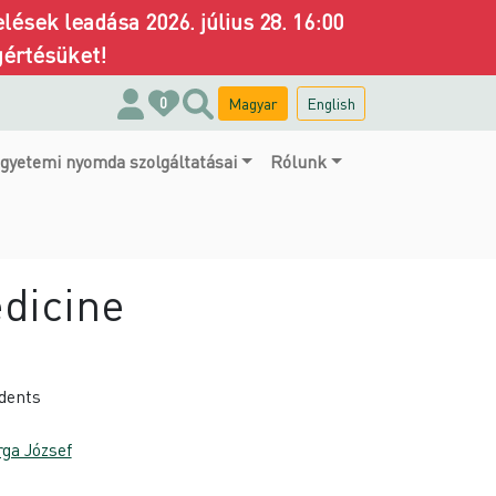
ések leadása 2026. július 28. 16:00
gértésüket!
Magyar
English
0
gyetemi nyomda szolgáltatásai
Rólunk
dicine
udents
rga József