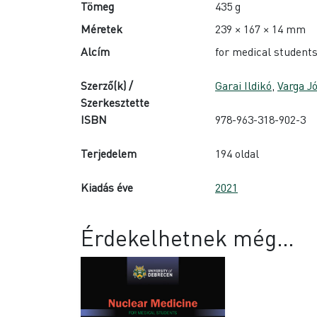
Tömeg
435 g
Méretek
239 × 167 × 14 mm
Alcím
for medical student
Szerző(k) /
Garai Ildikó
,
Varga J
Szerkesztette
ISBN
978-963-318-902-3
Terjedelem
194 oldal
Kiadás éve
2021
Érdekelhetnek még…