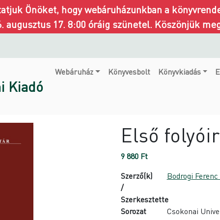
ztatjuk Önöket, hogy webáruházunkban a könyvrendel
6. augusztus 17. 8:00 óráig szünetel. Köszönjük me
Webáruház
Könyvesbolt
Könyvkiadás
E
i Kiadó
Első folyói
9 880
Ft
Szerző(k)
Bodrogi Ferenc
/
Szerkesztette
Sorozat
Csokonai Unive