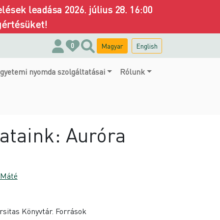
ések leadása 2026. július 28. 16:00
gértésüket!
Magyar
English
0
gyetemi nyomda szolgáltatásai
Rólunk
rataink: Auróra
 Máté
rsitas Könyvtár. Források