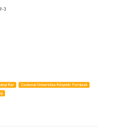
9-3
ányi Kar
Csokonai Universitas Könyvtár. Források
ny