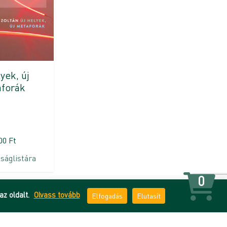
yek, új
forák
800
Ft
ságlistára
0
az oldalt.
Olvass tovább
Elfogadás
Elutasít
 tájékoztató
ÁSZF
Impresszum
Kapcsolat