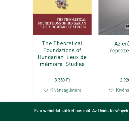
The Theoretical
Az er
Foundations of
repreze
Hungarian ‘lieux de
mémoire’ Studies
3 330
Ft
2 9
Kívánságlistára
Kíváns
Ez a weboldal sütiket használ. Az Uniós törvények
DEENK
Debreceni Egyetem