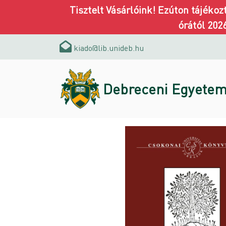
Tisztelt Vásárlóink! Ezúton tájéko
órától 202
kiado@lib.unideb.hu
Debreceni Egyetem