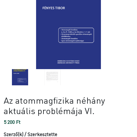
Az atommagfizika néhány
aktuális problémája VI.
5 200
Ft
Szerző(k) / Szerkesztette