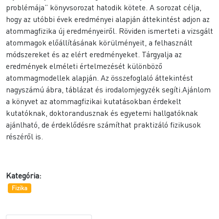
problémája” könyvsorozat hatodik kötete. A sorozat célja,
hogy az utóbbi évek eredményei alapján áttekintést adjon az
atommagfizika új eredményeiről. Röviden ismerteti a vizsgált
atommagok előállításának körülményeit, a felhasznált
módszereket és az elért eredményeket. Tárgyalja az
eredmények elméleti értelmezését különböző
atommagmodellek alapján. Az összefoglaló áttekintést
nagyszámú ábra, táblázat és irodalomjegyzék segíti.Ajánlom
a könyvet az atommagfizikai kutatásokban érdekelt
kutatóknak, doktorandusznak és egyetemi hallgatóknak
ajánlható, de érdeklődésre számíthat praktizáló fizikusok
részéről is.
Kategória:
Fizika