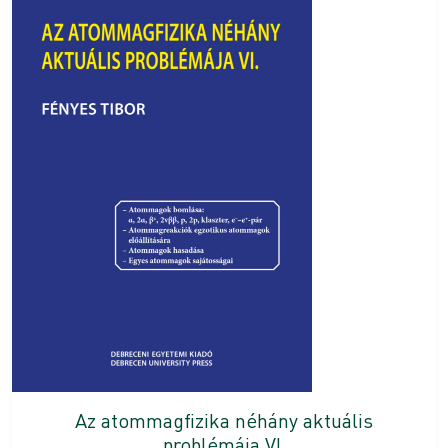
Az atommagfizika néhány aktuális
problémája VI.