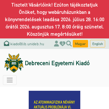
Tisztelt Vásárlóink! Ezúton tájékoztatjuk
Önöket, hogy webáruházunkban a
könyvrendelések leadása 2026. július 28. 16:00
órától 2026. augusztus 17. 8:00 óráig szünetel.
Köszönjük megértésüket!
kiado@lib.unideb.hu
Magyar
English
0
Debreceni Egyetemi Kiadó