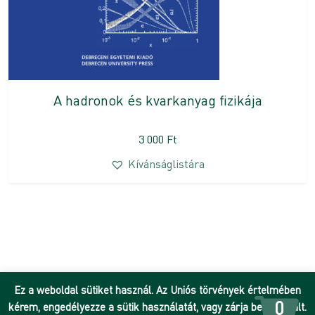
A hadronok és kvarkanyag fizikája
3 000
Ft
Kívánságlistára
Ez a weboldal sütiket használ. Az Uniós törvények értelmében
0
kérem, engedélyezze a sütik használatát, vagy zárja be az oldalt.