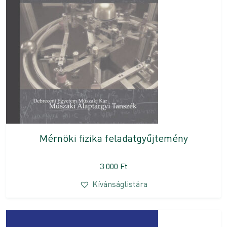
Mérnöki fizika feladatgyűjtemény
3 000
Ft
Kívánságlistára