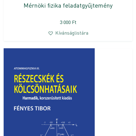
Mérnöki fizika feladatgyűjtemény
3 000
Ft
Kívánságlistára