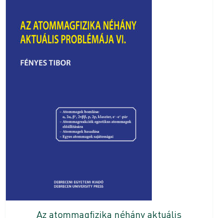
Az atommagfizika néhány aktuális