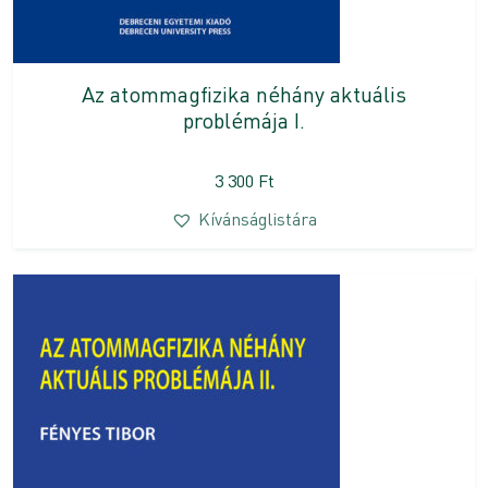
Az atommagfizika néhány aktuális
problémája I.
3 300
Ft
Kívánságlistára