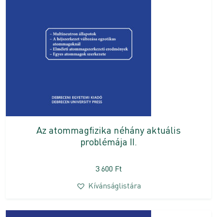
Az atommagfizika néhány aktuális
problémája II.
3 600
Ft
Kívánságlistára