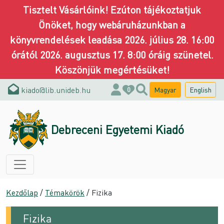
Tisztelt Vásárlóink! Ezúton tájékoztatjuk
Önöket, hogy webáruházunkban a
könyvrendelések leadása 2026. július 28. 16:00
órától 2026. augusztus 17. 8:00 óráig szünetel.
Köszönjük megértésüket!
kiado@lib.unideb.hu
Magyar
English
0
Debreceni Egyetemi Kiadó
Kezdőlap
/
Témakörök
/ Fizika
Fizika