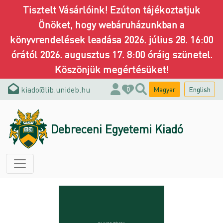
Tisztelt Vásárlóink! Ezúton tájékoztatjuk
Önöket, hogy webáruházunkban a
könyvrendelések leadása 2026. július 28. 16:00
órától 2026. augusztus 17. 8:00 óráig szünetel.
Köszönjük megértésüket!
kiado@lib.unideb.hu
Magyar
English
0
Debreceni Egyetemi Kiadó