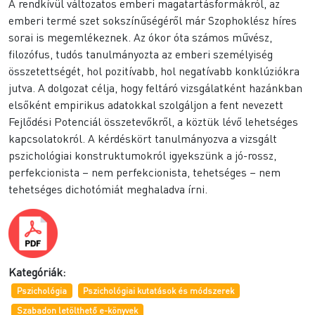
A rendkívül változatos emberi magatartásformákról, az
emberi termé szet sokszínűségéről már Szophoklész híres
sorai is megemlékeznek. Az ókor óta számos művész,
filozófus, tudós tanulmányozta az emberi személyiség
összetettségét, hol pozitívabb, hol negatívabb konklúziókra
jutva. A dolgozat célja, hogy feltáró vizsgálatként hazánkban
elsőként empirikus adatokkal szolgáljon a fent nevezett
Fejlődési Potenciál összetevőkről, a köztük lévő lehetséges
kapcsolatokról. A kérdéskört tanulmányozva a vizsgált
pszichológiai konstruktumokról igyekszünk a jó-rossz,
perfekcionista – nem perfekcionista, tehetséges – nem
tehetséges dichotómiát meghaladva írni.
Kategóriák:
Pszichológia
Pszichológiai kutatások és módszerek
Szabadon letölthető e-könyvek