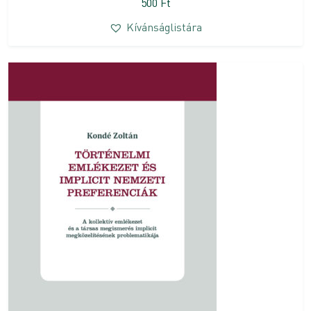
500
Ft
Kívánságlistára