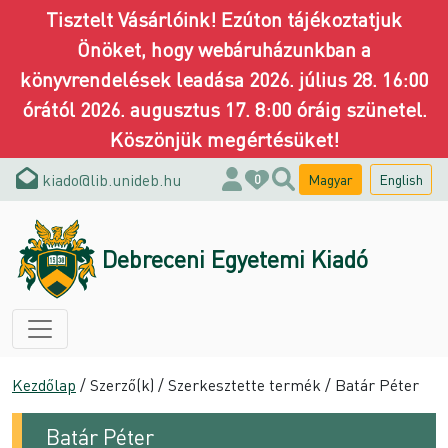
Tisztelt Vásárlóink! Ezúton tájékoztatjuk
Önöket, hogy webáruházunkban a
könyvrendelések leadása 2026. július 28. 16:00
órától 2026. augusztus 17. 8:00 óráig szünetel.
Köszönjük megértésüket!
kiado@lib.unideb.hu
Magyar
English
0
Debreceni Egyetemi Kiadó
Kezdőlap
/ Szerző(k) / Szerkesztette termék / Batár Péter
Batár Péter