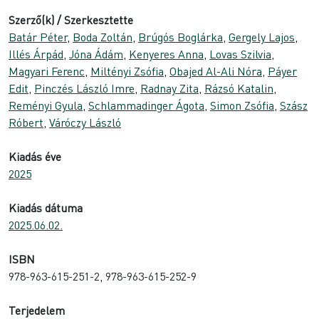
Szerző(k) / Szerkesztette
Batár Péter
,
Boda Zoltán
,
Brúgós Boglárka
,
Gergely Lajos
,
Illés Árpád
,
Jóna Ádám
,
Kenyeres Anna
,
Lovas Szilvia
,
Magyari Ferenc
,
Miltényi Zsófia
,
Obajed Al-Ali Nóra
,
Páyer
Edit
,
Pinczés László Imre
,
Radnay Zita
,
Rázsó Katalin
,
Reményi Gyula
,
Schlammadinger Ágota
,
Simon Zsófia
,
Szász
Róbert
,
Váróczy László
Kiadás éve
2025
Kiadás dátuma
2025.06.02.
ISBN
978-963-615-251-2, 978-963-615-252-9
Terjedelem