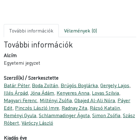
További információk
Vélemények (0)
További információk
Alcím
Egyetemi jegyzet
Szerző(k) / Szerkesztette
Batár Péter
,
Boda Zoltán
,
Brúgós Boglárka
,
Gergely Lajos
,
Illés Árpád
,
Jóna Ádám
,
Kenyeres Anna
,
Lovas Szilvia
,
Magyari Ferenc
,
Miltényi Zsófia
,
Obajed Al-Ali Nóra
,
Páyer
Edit
,
Pinczés László Imre
,
Radnay Zita
,
Rázsó Katalin
,
Reményi Gyula
,
Schlammadinger Ágota
,
Simon Zsófia
,
Szász
Róbert
,
Váróczy László
Kiadás éve