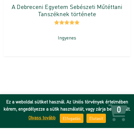
A Debreceni Egyetem Sebészeti Műtéttani
Tanszéknek története
Értékelés:
5.00
/ 5
Ingyenes
Ez a weboldal sütiket használ. Az Uniós törvények értelmében
0
kérem, engedélyezze a sütik használatát, vagy zárja be az oldalt.
Olvass tovább
Elfogadás
Elutasít