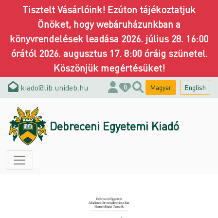
Tisztelt Vásárlóink! Ezúton tájékoztatjuk
Önöket, hogy webáruházunkban a
könyvrendelések leadása 2026. július 28. 16:00
órától 2026. augusztus 17. 8:00 óráig szünetel.
Köszönjük megértésüket!
kiado@lib.unideb.hu
Magyar
English
0
Debreceni Egyetemi Kiadó