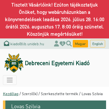
Tisztelt Vásárlóink! Ezúton tájékoztatjuk
Önöket, hogy webáruházunkban a
könyvrendelések leadása 2026. július 28. 16:00
órától 2026. augusztus 17. 8:00 óráig szünetel.
Köszönjük megértésüket!
kiado@lib.unideb.hu
Magyar
English
0
Debreceni Egyetemi Kiadó
Kezdőlap
/ Szerző(k) / Szerkesztette termék / Lovas Szilvia
Lovas Szilvia