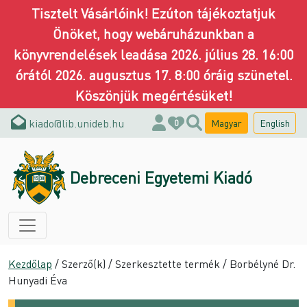
Tisztelt Vásárlóink! Ezúton tájékoztatjuk
Önöket, hogy webáruházunkban a
könyvrendelések leadása 2026. július 28. 16:00
órától 2026. augusztus 17. 8:00 óráig szünetel.
Köszönjük megértésüket!
kiado@lib.unideb.hu
Magyar
English
0
Debreceni Egyetemi Kiadó
Kezdőlap
/ Szerző(k) / Szerkesztette termék / Borbélyné Dr.
Hunyadi Éva