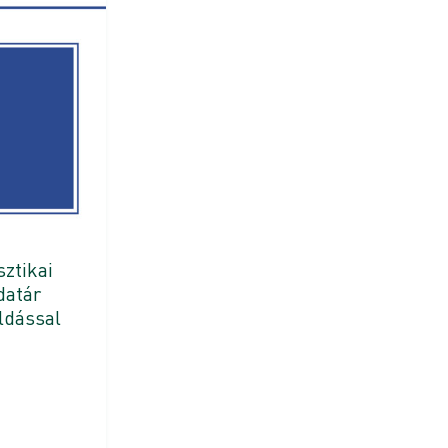
sztikai
datár
dással