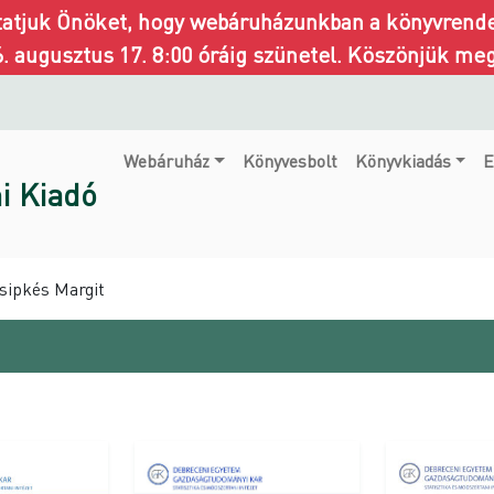
ztatjuk Önöket, hogy webáruházunkban a könyvrendel
6. augusztus 17. 8:00 óráig szünetel. Köszönjük me
Webáruház
Könyvesbolt
Könyvkiadás
E
i Kiadó
Csipkés Margit