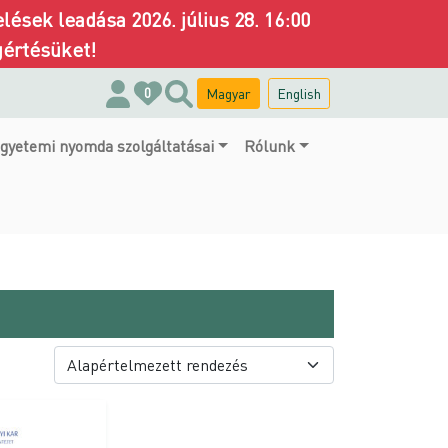
ések leadása 2026. július 28. 16:00
gértésüket!
Magyar
English
0
gyetemi nyomda szolgáltatásai
Rólunk