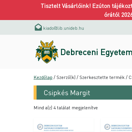
Tisztelt Vásárlóink! Ezúton tájéko
órától 202
kiado@lib.unideb.hu
Debreceni Egyetem
Kezdőlap
/ Szerző(k) / Szerkesztette termék / 
Csipkés Margit
Mind a(z) 4 találat megjelenítve