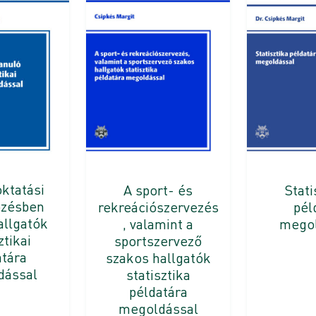
oktatási
A sport- és
Stati
pzésben
rekreációszervezés
pél
allgatók
, valamint a
megol
ztikai
sportszervező
atára
szakos hallgatók
dással
statisztika
példatára
megoldással