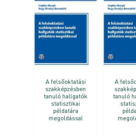
A felsőoktatási
A felső
szakképzésben
szakké
tanuló hallgatók
tanuló h
statisztikai
statis
példatára
péld
megoldással
megol