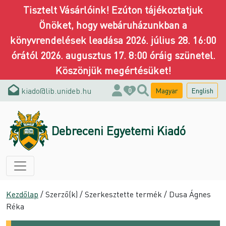
Tisztelt Vásárlóink! Ezúton tájékoztatjuk
Önöket, hogy webáruházunkban a
könyvrendelések leadása 2026. július 28. 16:00
órától 2026. augusztus 17. 8:00 óráig szünetel.
Köszönjük megértésüket!
kiado@lib.unideb.hu
Magyar
English
0
Debreceni Egyetemi Kiadó
Kezdőlap
/ Szerző(k) / Szerkesztette termék / Dusa Ágnes
Réka