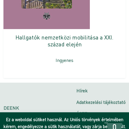
Hallgatók nemzetközi mobilitása a XXI.
század elején
Ingyenes
Hírek
Adatkezelési tájékoztató
DEENK
ÁSZF
Debreceni Egyetem
Ez a weboldal sütiket használ. Az Uniós törvények értelmében
Impresszum
0
kérem, engedélyezze a sütik használatát, vagy zárja be az oldalt.