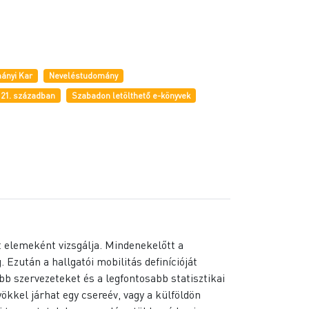
ányi Kar
Neveléstudomány
 21. században
Szabadon letölthető e-könyvek
t elemeként vizsgálja. Mindenekelőtt a
Ezután a hallgatói mobilitás definícióját
obb szervezeteket és a legfontosabb statisztikai
ökkel járhat egy csereév, vagy a külföldön