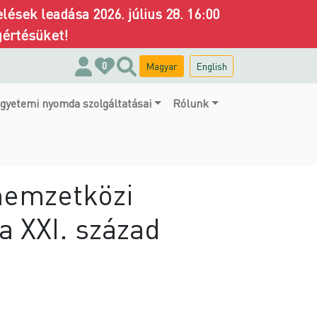
ések leadása 2026. július 28. 16:00
gértésüket!
Magyar
English
0
gyetemi nyomda szolgáltatásai
Rólunk
nemzetközi
a XXI. század