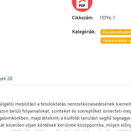
Cikkszám:
15796-1
Kategóriák:
Bölcsészettudom
Oktatáskutatás a
ek (0)
 hallgatói mobilitást a felsőoktatás nemzetköziesedésének kiemel
on belüli folyamatokat, szinteket és szereplőket ismerteti meg. 
ogalomkörében, majd áttekinti a külföldi tanulást segítő legnagy
ását követően olyan kérdések kerülnek középpontba, milyen előny