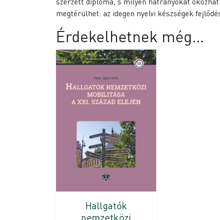
szerzett diploma, s milyen hátrányokat okozhat
megtérülhet: az idegen nyelvi készségek fejlődé
Érdekelhetnek még…
Hallgatók
nemzetközi