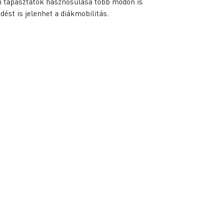
di tapasztatok hasznosulása több módon is
ést is jelenhet a diákmobilitás.