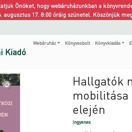
ztatjuk Önöket, hogy webáruházunkban a könyvrendel
6. augusztus 17. 8:00 óráig szünetel. Köszönjük me
Webáruház
Könyvesbolt
Könyvkiadás
E
i Kiadó
Hallgatók 
mobilitása 
elején
Ingyenes