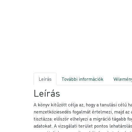
Leírás
További információk
Vélemény
Leírás
A könyv kitűzött célja az, hogy a tanulási célú
nemzetköziesedés fogalmát értelmezi, majd az az
tisztázza: először elhelyezi a migráció tágabb f
adatokat. A vizsgálati terület pontos lehatárol