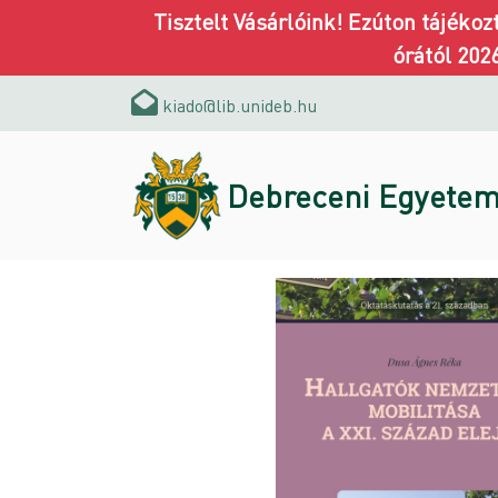
Tisztelt Vásárlóink! Ezúton tájéko
órától 202
kiado@lib.unideb.hu
Debreceni Egyetem