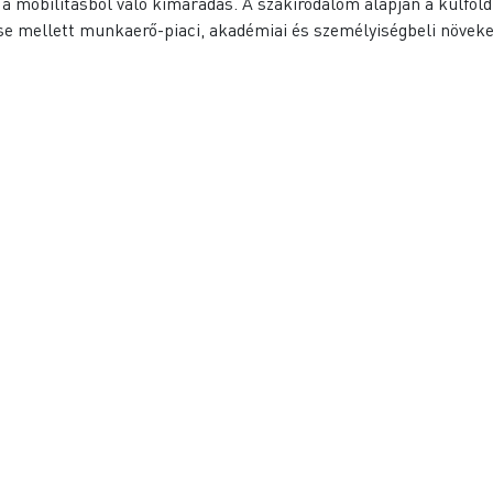
 a mobilitásból való kimaradás. A szakirodalom alapján a külföl
se mellett munkaerő-piaci, akadémiai és személyiségbeli növeked