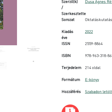
Szerző(k)
Dusa Ágnes Ré
/
Szerkesztette
Sorozat
Oktatáskutatás 
Kiadás
2022
éve
ISSN
2559-8864
ISBN
978-963-318-86
Terjedelem
214 oldal
Formátum
E-könyv
Hozzáférés
Szabadon letöl