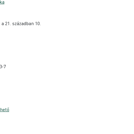
ka
a 21. században 10.
3-7
thető