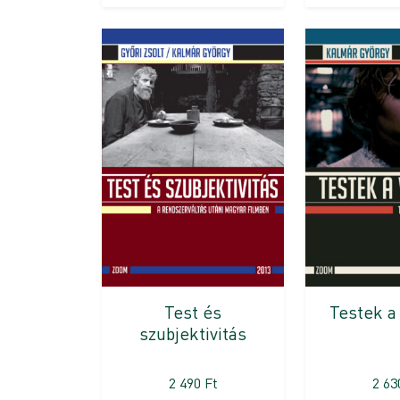
Test és
Testek a
szubjektivitás
2 490
Ft
2 6