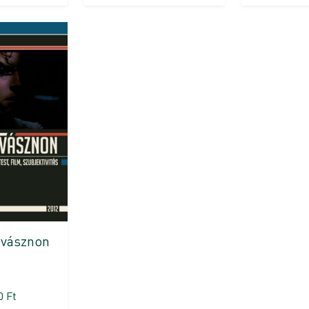
 vásznon
30
Ft