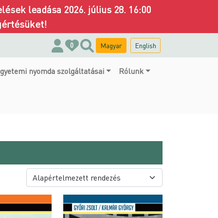
ések leadása 2026. július 28. 16:00
gértésüket!
Magyar
English
0
gyetemi nyomda szolgáltatásai
Rólunk