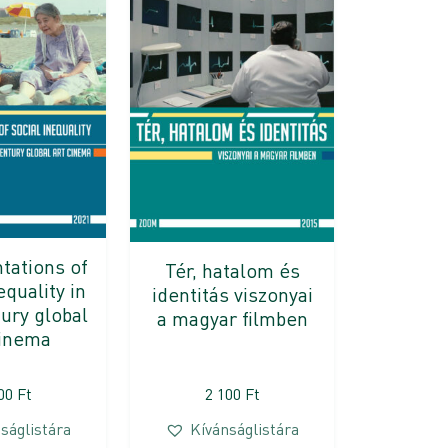
tations of
Tér, hatalom és
equality in
identitás viszonyai
ury global
a magyar filmben
cinema
100
Ft
2 100
Ft
ságlistára
Kívánságlistára