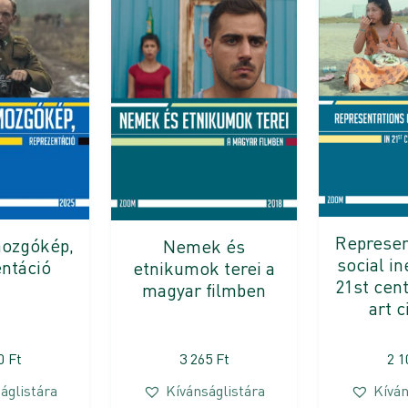
Represen
mozgókép,
Nemek és
social in
entáció
etnikumok terei a
21st cent
magyar filmben
art 
00
Ft
3 265
Ft
2 
áglistára
Kívánságlistára
Kíván