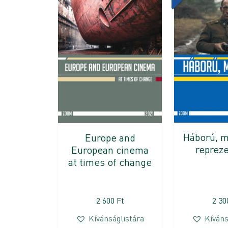
Háború, 
Europe and
reprez
European cinema
at times of change
2 600
Ft
2 3
Kívánságlistára
Kíváns