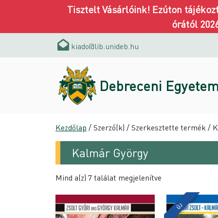
Tisztelt Vásárlóink! Ezúton tájéko
órától 202
kiado@lib.unideb.hu
Debreceni Egyetem
Kezdőlap
/ Szerző(k) / Szerkesztette termék / 
Kalmár György
Mind a(z) 7 találat megjelenítve
ÚJ