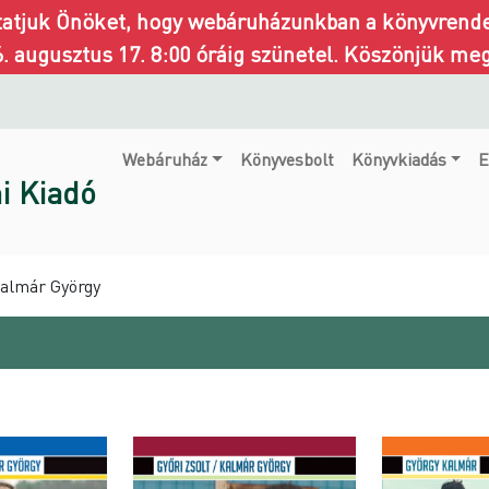
ztatjuk Önöket, hogy webáruházunkban a könyvrendel
6. augusztus 17. 8:00 óráig szünetel. Köszönjük me
Webáruház
Könyvesbolt
Könyvkiadás
E
i Kiadó
Kalmár György