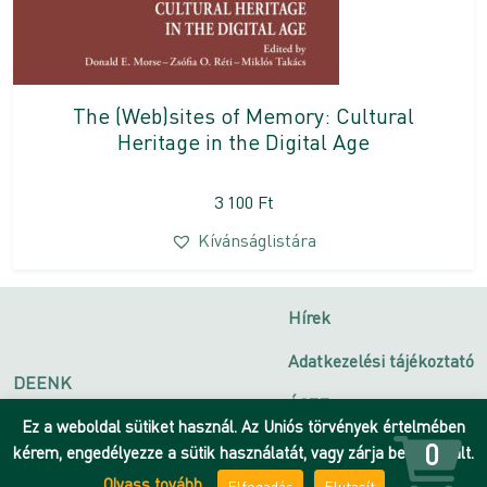
The (Web)sites of Memory: Cultural
Heritage in the Digital Age
3 100
Ft
Kívánságlistára
Hírek
Adatkezelési tájékoztató
DEENK
ÁSZF
Debreceni Egyetem
Ez a weboldal sütiket használ. Az Uniós törvények értelmében
Impresszum
0
kérem, engedélyezze a sütik használatát, vagy zárja be az oldalt.
Olvass tovább
Elfogadás
Elutasít