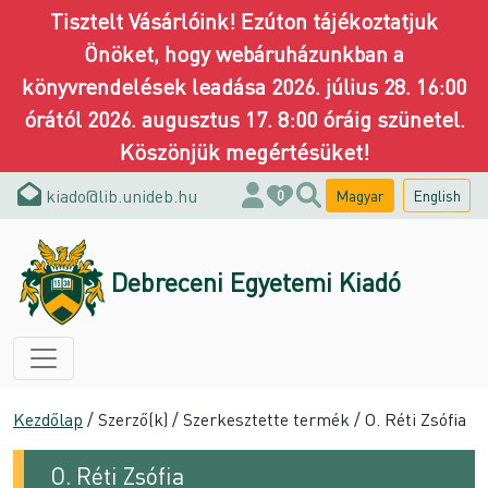
Tisztelt Vásárlóink! Ezúton tájékoztatjuk
Önöket, hogy webáruházunkban a
könyvrendelések leadása 2026. július 28. 16:00
órától 2026. augusztus 17. 8:00 óráig szünetel.
Köszönjük megértésüket!
kiado@lib.unideb.hu
Magyar
English
0
Debreceni Egyetemi Kiadó
Kezdőlap
/ Szerző(k) / Szerkesztette termék / O. Réti Zsófia
O. Réti Zsófia